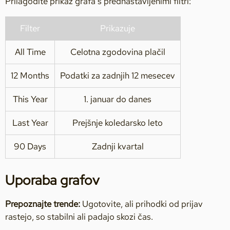
Prilagodite prikaz grafa s prednastavljenimi filtri:
Filter
Prikazuje
All Time
Celotna zgodovina plačil
12 Months
Podatki za zadnjih 12 mesecev
This Year
1. januar do danes
Last Year
Prejšnje koledarsko leto
90 Days
Zadnji kvartal
Uporaba grafov
Prepoznajte trende:
Ugotovite, ali prihodki od prijav
rastejo, so stabilni ali padajo skozi čas.