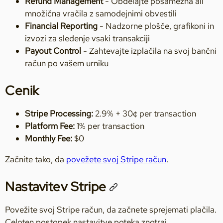
Refund Management
- Obdelajte posamezna ali
množična vračila z samodejnimi obvestili
Financial Reporting
- Nadzorne plošče, grafikoni in
izvozi za sledenje vsaki transakciji
Payout Control
- Zahtevajte izplačila na svoj bančni
račun po vašem urniku
Cenik
Stripe Processing:
2.9% + 30¢ per transaction
Platform Fee:
1% per transaction
Monthly Fee:
$0
Začnite tako, da
povežete svoj Stripe račun
.
Nastavitev Stripe
Povežite svoj Stripe račun, da začnete sprejemati plačila.
Celoten postopek nastavitve poteka znotraj