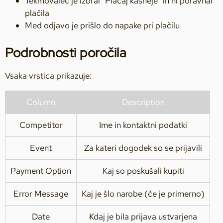
Tekmovalec je izbral "Plačaj kasneje" in ni poravnal
plačila
Med odjavo je prišlo do napake pri plačilu
Podrobnosti poročila
Vsaka vrstica prikazuje:
Column
Description
Competitor
Ime in kontaktni podatki
Event
Za kateri dogodek so se prijavili
Payment Option
Kaj so poskušali kupiti
Error Message
Kaj je šlo narobe (če je primerno)
Date
Kdaj je bila prijava ustvarjena