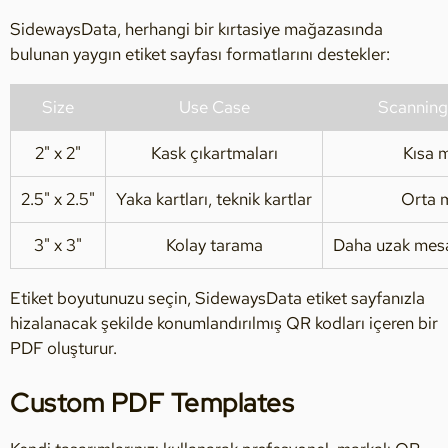
SidewaysData, herhangi bir kırtasiye mağazasında
bulunan yaygın etiket sayfası formatlarını destekler:
Size
Use Case
Scanning
2" x 2"
Kask çıkartmaları
Kısa 
2.5" x 2.5"
Yaka kartları, teknik kartlar
Orta 
3" x 3"
Kolay tarama
Daha uzak mesaf
Etiket boyutunuzu seçin, SidewaysData etiket sayfanızla
hizalanacak şekilde konumlandırılmış QR kodları içeren bir
PDF oluşturur.
Custom PDF Templates