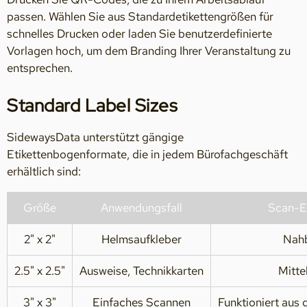
passen. Wählen Sie aus Standardetikettengrößen für
schnelles Drucken oder laden Sie benutzerdefinierte
Vorlagen hoch, um dem Branding Ihrer Veranstaltung zu
entsprechen.
Standard Label Sizes
SidewaysData unterstützt gängige
Etikettenbogenformate, die in jedem Bürofachgeschäft
erhältlich sind:
Größe
Anwendungsfall
Scan-E
2" x 2"
Helmsaufkleber
Nahb
2.5" x 2.5"
Ausweise, Technikkarten
Mitte
3" x 3"
Einfaches Scannen
Funktioniert aus 