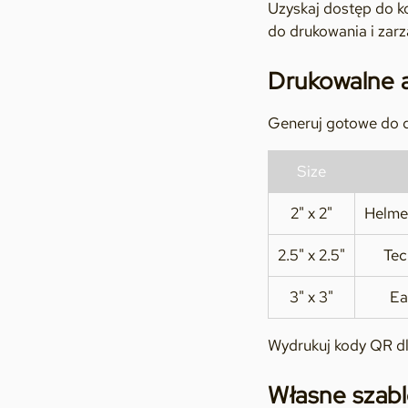
Uzyskaj dostęp do k
do drukowania i zar
Drukowalne 
Generuj gotowe do d
Size
2" x 2"
Helme
2.5" x 2.5"
Tec
3" x 3"
Ea
Wydrukuj kody QR dl
Własne szab