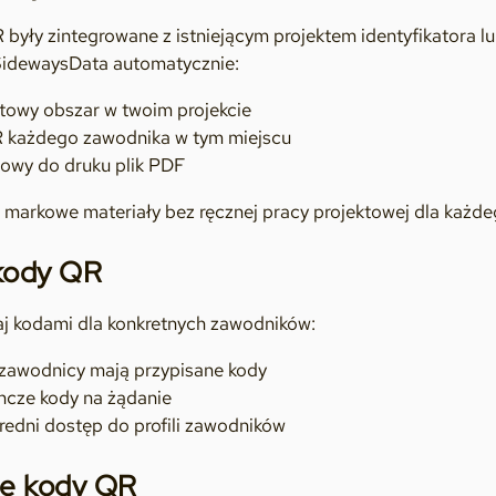
były zintegrowane z istniejącym projektem identyfikatora l
SidewaysData automatycznie:
towy obszar w twoim projekcie
R każdego zawodnika w tym miejscu
owy do druku plik PDF
, markowe materiały bez ręcznej pracy projektowej dla każd
kody QR
zaj kodami dla konkretnych zawodników:
 zawodnicy mają przypisane kody
ncze kody na żądanie
redni dostęp do profili zawodników
ne kody QR