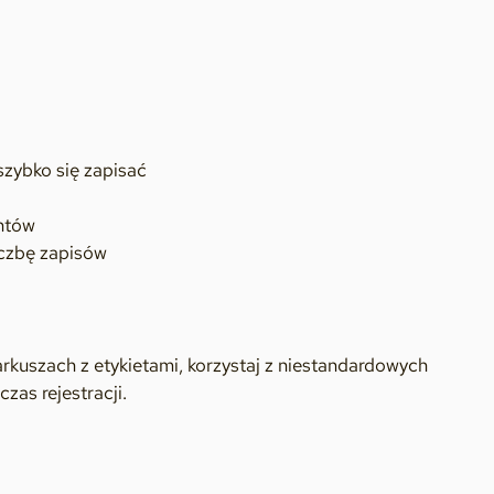
zybko się zapisać
ntów
iczbę zapisów
rkuszach z etykietami, korzystaj z niestandardowych
zas rejestracji.