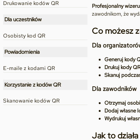
Drukowanie kodów QR
Profesjonalny wizeru
zawodnikom, że wyda
Dla uczestników
Co możesz z
Osobisty kod QR
Dla organizatoró
Powiadomienia
Generuj kody 
Drukuj kody Q
E-maile z kodami QR
Skanuj podcza
Korzystanie z kodów QR
Dla zawodników
Skanowanie kodów QR
Otrzymaj osob
Dodaj własne 
Wydrukuj włas
Jak to działa