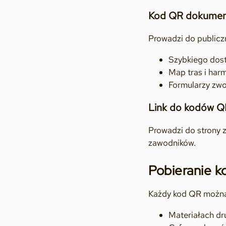
Kod QR dokume
Prowadzi do publiczn
Szybkiego dos
Map tras i ha
Formularzy zw
Link do kodów Q
Prowadzi do strony 
zawodników.
Pobieranie 
Każdy kod QR można p
Materiałach dru