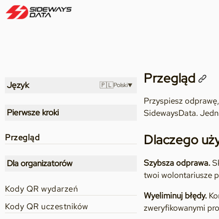
Przegląd
Język
🇵🇱
Polski
Przyspiesz odprawę,
Pierwsze kroki
SidewaysData. Jedno
Dlaczego uż
Przegląd
Szybsza odprawa.
Sk
Dla organizatorów
twoi wolontariusze p
Kody QR wydarzeń
Wyeliminuj błędy.
Kon
Kody QR uczestników
zweryfikowanymi prof