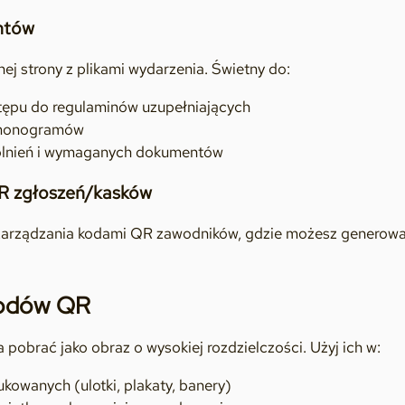
ntów
ej strony z plikami wydarzenia. Świetny do:
tępu do regulaminów uzupełniających
rmonogramów
olnień i wymaganych dokumentów
R zgłoszeń/kasków
zarządzania kodami QR zawodników, gdzie możesz generować
kodów QR
obrać jako obraz o wysokiej rozdzielczości. Użyj ich w:
kowanych (ulotki, plakaty, banery)