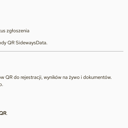
tus zgłoszenia
kody QR SidewaysData.
w QR do rejestracji, wyników na żywo i dokumentów.
o.
 QR
.