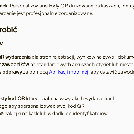
nek.
Personalizowane kody QR drukowane na kaskach, identy
rzenie jest profesjonalnie zorganizowane.
robić
w
QR wydarzenia
dla stron rejestracji, wyników na żywo i doku
R zawodników
na standardowych arkuszach etykiet lub nies
s odprawy
za pomocą
Aplikacji mobilnej
, aby ustawić zawod
isty kod QR
który działa na wszystkich wydarzeniach
logo
aby spersonalizować swój kod QR
ne
naklejki na kask lub wkładki do identyfikatorów