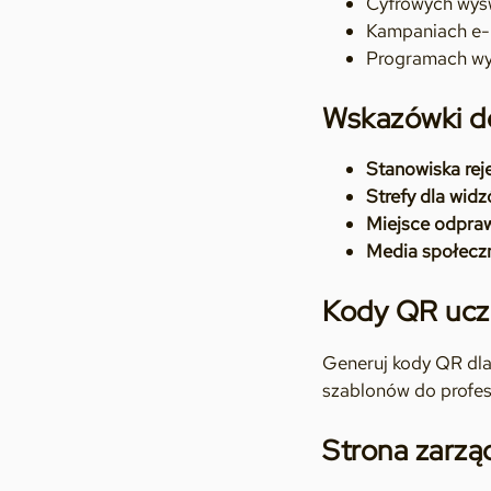
Cyfrowych wyśw
Kampaniach e-
Programach wyd
Wskazówki d
Stanowiska rej
Strefy dla wid
Miejsce odpra
Media społecz
Kody QR ucz
Generuj kody QR dla
szablonów do profesj
Strona zarzą