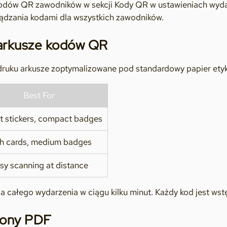
odów QR zawodników w sekcji Kody QR w ustawieniach wydarz
ządzania kodami dla wszystkich zawodników.
arkusze kodów QR
ruku arkusze zoptymalizowane pod standardowy papier etyk
Best For
t stickers, compact badges
h cards, medium badges
sy scanning at distance
a całego wydarzenia w ciągu kilku minut. Każdy kod jest ws
lony PDF