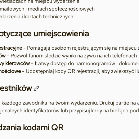
ietlaczach na miejscu wydarzenia
mailowych i mediach społecznościowych
arzenia i kartach technicznych
otyczące umiejscowienia
estracyjne
- Pomagają osobom rejestrującym się na miejscu s
zów
- Pozwól fanom śledzić wyniki na żywo na ich telefonach
wy kierowców
- Łatwy dostęp do harmonogramów i dokume
nościowe
- Udostępniaj kody QR rejestracji, aby zwiększyć l
estników
 każdego zawodnika na twoim wydarzeniu. Drukuj partie na a
onalnych identyfikatorów lub przypisuj kody na bieżąco podc
dzania kodami QR