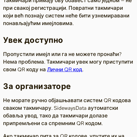
Такмичари примају ову обавест само једном — не
при свакој регистрацији. Повратни такмичари
који већ познају систем неће бити узнемиравани
понављајућим имејловима.
Увек доступно
Пропустили имејл или га не можете пронаћи?
Нема проблема. Такмичари увек могу приступити
свом QR коду на
Лични QR код
.
За организаторе
Не морате ручно објашњавати систем QR кодова
сваком такмичару. SidewaysData аутоматски
обавља увод, тако да такмичари долазе
припремљени са спремним QR кодом.
Ако такмичар пита за QR кодове, упутите их на