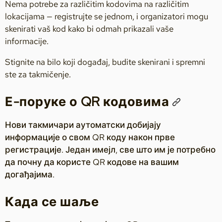
Nema potrebe za različitim kodovima na različitim
lokacijama — registrujte se jednom, i organizatori mogu
skenirati vaš kod kako bi odmah prikazali vaše
informacije.
Stignite na bilo koji događaj, budite skenirani i spremni
ste za takmičenje.
Е-поруке о QR кодовима
Нови такмичари аутоматски добијају
информације о свом QR коду након прве
регистрације. Један имејл, све што им је потребно
да почну да користе QR кодове на вашим
догађајима.
Када се шаље