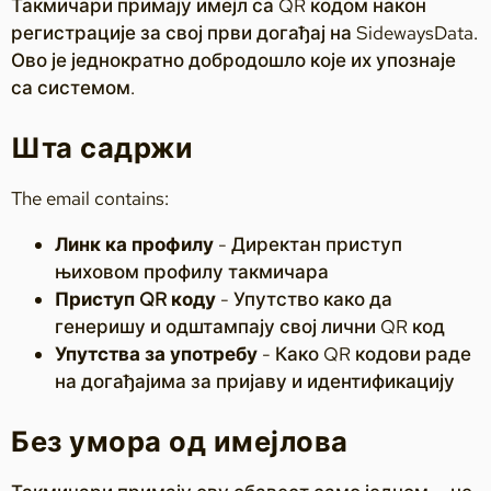
Такмичари примају имејл са QR кодом након
регистрације за свој први догађај на SidewaysData.
Ово је једнократно добродошло које их упознаје
са системом.
Шта садржи
The email contains:
Линк ка профилу
- Директан приступ
њиховом профилу такмичара
Приступ QR коду
- Упутство како да
генеришу и одштампају свој лични QR код
Упутства за употребу
- Како QR кодови раде
на догађајима за пријаву и идентификацију
Без умора од имејлова