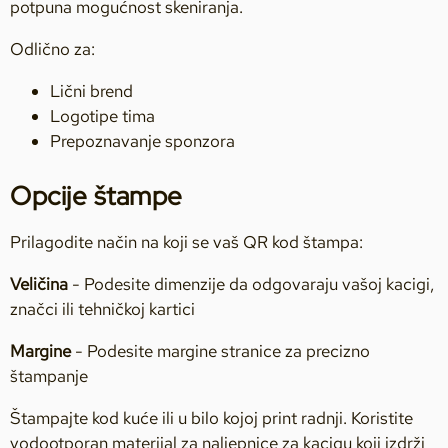
potpuna mogućnost skeniranja.
Odlično za:
Lični brend
Logotipe tima
Prepoznavanje sponzora
Opcije štampe
Prilagodite način na koji se vaš QR kod štampa:
Veličina
- Podesite dimenzije da odgovaraju vašoj kacigi,
značci ili tehničkoj kartici
Margine
- Podesite margine stranice za precizno
štampanje
Štampajte kod kuće ili u bilo kojoj print radnji. Koristite
vodootporan materijal za naljepnice za kacigu koji izdrži