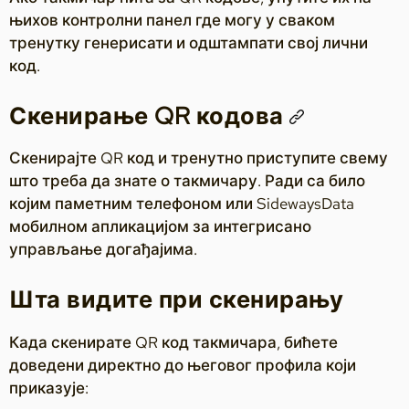
њихов контролни панел где могу у сваком
тренутку генерисати и одштампати свој лични
код.
Скенирање QR кодова
Скенирајте QR код и тренутно приступите свему
што треба да знате о такмичару. Ради са било
којим паметним телефоном или SidewaysData
мобилном апликацијом за интегрисано
управљање догађајима.
Шта видите при скенирању
Када скенирате QR код такмичара, бићете
доведени директно до његовог профила који
приказује: