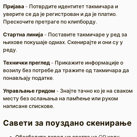
Пријава
- Потврдите идентитет такмичара и
уверите се да је регистрован и да је платио.
Прескочите претраге по клипборду.
Стартна линија
- Поставите такмичаре у ред за
њихове покушаје одмах. Скенирајте и они су у
реду.
Технички преглед
- Прикажите информације о
возилу без потребе да тражите од такмичара да
понављају податке.
Управљање гридом
- Знајте тачно ко је на сваком
месту без ослањања на памћење или руком
написане спискове.
Савети за поуздано скенирање
Обезбедите довољно светла на QR коду