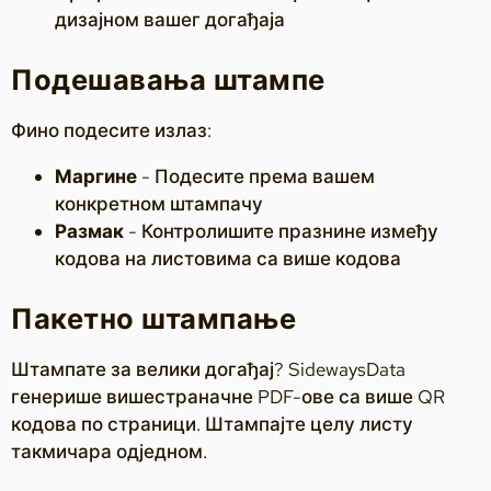
дизајном вашег догађаја
Подешавања штампе
Фино подесите излаз:
Маргине
- Подесите према вашем
конкретном штампачу
Размак
- Контролишите празнине између
кодова на листовима са више кодова
Пакетно штампање
Штампате за велики догађај? SidewaysData
генерише вишестраначне PDF-ове са више QR
кодова по страници. Штампајте целу листу
такмичара одједном.