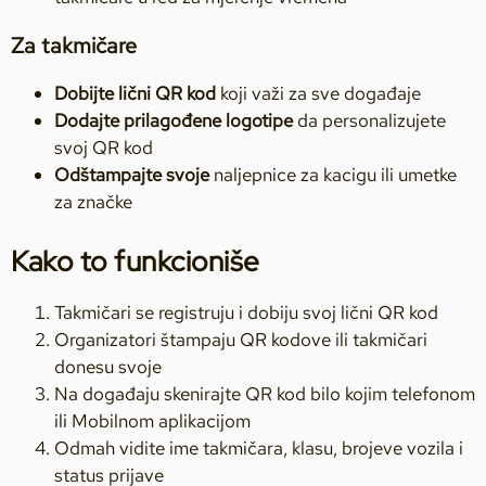
Za takmičare
Dobijte lični QR kod
koji važi za sve događaje
Dodajte prilagođene logotipe
da personalizujete
svoj QR kod
Odštampajte svoje
naljepnice za kacigu ili umetke
za značke
Kako to funkcioniše
Takmičari se registruju i dobiju svoj lični QR kod
Organizatori štampaju QR kodove ili takmičari
donesu svoje
Na događaju skenirajte QR kod bilo kojim telefonom
ili Mobilnom aplikacijom
Odmah vidite ime takmičara, klasu, brojeve vozila i
status prijave