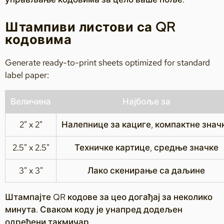
Штампиви листови са QR
кодовима
Generate ready-to-print sheets optimized for standard
label paper:
Величина
Најбоље за
2" x 2"
Налепнице за кациге, компактне знач
2.5" x 2.5"
Техничке картице, средње значке
3" x 3"
Лако скенирање са даљине
Штампајте QR кодове за цео догађај за неколико
минута. Сваком коду је унапред додељен
одређени такмичар.