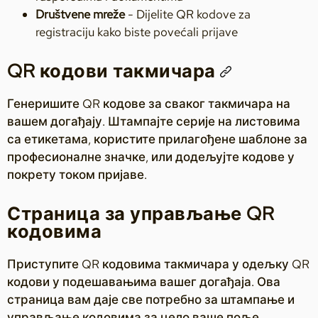
Društvene mreže
- Dijelite QR kodove za
registraciju kako biste povećali prijave
QR кодови такмичара
Генеришите QR кодове за сваког такмичара на
вашем догађају. Штампајте серије на листовима
са етикетама, користите прилагођене шаблоне за
професионалне значке, или додељујте кодове у
покрету током пријаве.
Страница за управљање QR
кодовима
Приступите QR кодовима такмичара у одељку QR
кодови у подешавањима вашег догађаја. Ова
страница вам даје све потребно за штампање и
управљање кодовима за цело ваше поље.