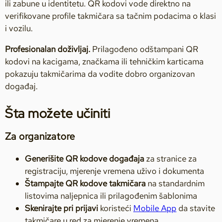
ili zabune u identitetu. QR kodovi vode direktno na
verifikovane profile takmičara sa tačnim podacima o klasi
i vozilu.
Profesionalan doživljaj.
Prilagođeno odštampani QR
kodovi na kacigama, značkama ili tehničkim karticama
pokazuju takmičarima da vodite dobro organizovan
događaj.
Šta možete učiniti
Za organizatore
Generišite QR kodove događaja
za stranice za
registraciju, mjerenje vremena uživo i dokumenta
Štampajte QR kodove takmičara
na standardnim
listovima naljepnica ili prilagođenim šablonima
Skenirajte pri prijavi
koristeći
Mobile App
da stavite
takmičare u red za mjerenje vremena