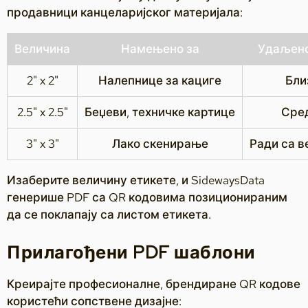
продавници канцеларијског материјала:
Величина
Намењено за
Удаљено
2" x 2"
Налепнице за кациге
Бли
2.5" x 2.5"
Беџеви, техничке картице
Сре
3" x 3"
Лако скенирање
Ради са 
Изаберите величину етикете, и SidewaysData
генерише PDF са QR кодовима позиционираним
да се поклапају са листом етикета.
Прилагођени PDF шаблони
Креирајте професионалне, брендиране QR кодове
користећи сопствене дизајне: