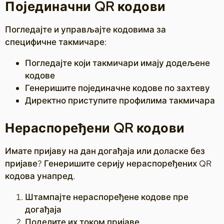
Појединачни QR кодови
Погледајте и управљајте кодовима за
специфичне такмичаре:
Погледајте који такмичари имају додељене
кодове
Генеришите појединачне кодове по захтеву
Директно приступите профилима такмичара
Нераспоређени QR кодови
Имате пријаву на дан догађаја или доласке без
пријаве? Генеришите серију нераспоређених QR
кодова унапред.
Штампајте нераспоређене кодове пре
догађаја
Поделите их током пријаве