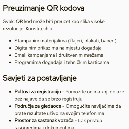
Preuzimanje QR kodova
Svaki QR kod može biti preuzet kao slika visoke
rezolucije. Koristite ih u:
Štampanim materijalima (flajeri, plakati, baneri)
Digitalnim prikazima na mjestu događaja
Email kampanjama i društvenim mrežama
Programima događaja i tehničkim karticama
Savjeti za postavljanje
Pultovi za registraciju
- Pomozite onima koji dolaze
bez najave da se brzo registruju
Područja za gledaoce
- Omogućite navijačima da
prate rezultate uživo na svojim telefonima
Prostor za sastanak vozača
- Lak pristup
rasporedima i dokumentima