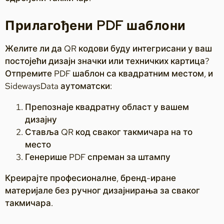
Прилагођени PDF шаблони
Желите ли да QR кодови буду интегрисани у ваш
постојећи дизајн значки или техничких картица?
Отпремите PDF шаблон са квадратним местом, и
SidewaysData аутоматски:
Препознаје квадратну област у вашем
дизајну
Ставља QR код сваког такмичара на то
место
Генерише PDF спреман за штампу
Креирајте професионалне, бренд-иране
материјале без ручног дизајнирања за сваког
такмичара.