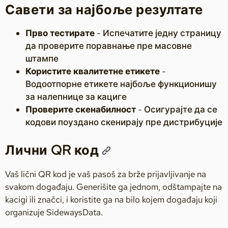
Савети за најбоље резултате
Прво тестирате
- Испечатите једну страницу
да проверите поравнање пре масовне
штампе
Користите квалитетне етикете
-
Водоотпорне етикете најбоље функционишу
за налепнице за кациге
Проверите скенабилност
- Осигурајте да се
кодови поуздано скенирају пре дистрибуције
Лични QR код
Vaš lični QR kod je vaš pasoš za brže prijavljivanje na
svakom događaju. Generišite ga jednom, odštampajte na
kacigi ili značci, i koristite ga na bilo kojem događaju koji
organizuje SidewaysData.