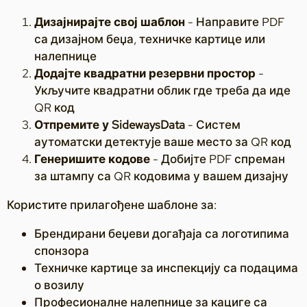
Дизајнирајте свој шаблон
- Направите PDF
са дизајном беџа, техничке картице или
налепнице
Додајте квадратни резервни простор
-
Укључите квадратни облик где треба да иде
QR код
Отпремите у SidewaysData
- Систем
аутоматски детектује ваше место за QR код
Генеришите кодове
- Добијте PDF спреман
за штампу са QR кодовима у вашем дизајну
Користите прилагођене шаблоне за:
Брендирани беџеви догађаја са логотипима
спонзора
Техничке картице за инспекцију са подацима
о возилу
Професионалне налепнице за кациге са