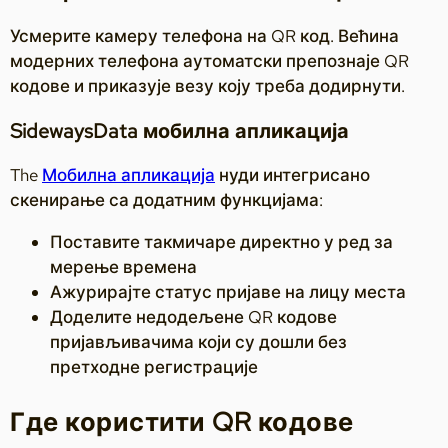
Усмерите камеру телефона на QR код. Већина
модерних телефона аутоматски препознаје QR
кодове и приказује везу коју треба додирнути.
SidewaysData мобилна апликација
The
Мобилна апликација
нуди интегрисано
скенирање са додатним функцијама:
Поставите такмичаре директно у ред за
мерење времена
Ажурирајте статус пријаве на лицу места
Доделите недодељене QR кодове
пријављивачима који су дошли без
претходне регистрације
Где користити QR кодове