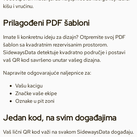
kišu i vrućinu.
Prilagođeni PDF šabloni
Imate li konkretnu ideju za dizajn? Otpremite svoj PDF
šablon sa kvadratnim rezervisanim prostorom.
SidewaysData detektuje kvadratno područje i postavi
vaš QR kod savršeno unutar vašeg dizajna.
Napravite odgovarajuće naljepnice za:
Vašu kacigu
Značke vaše ekipe
Oznake u pit zoni
Jedan kod, na svim događajima
Vaš lični QR kod važi na svakom SidewaysData događaju.