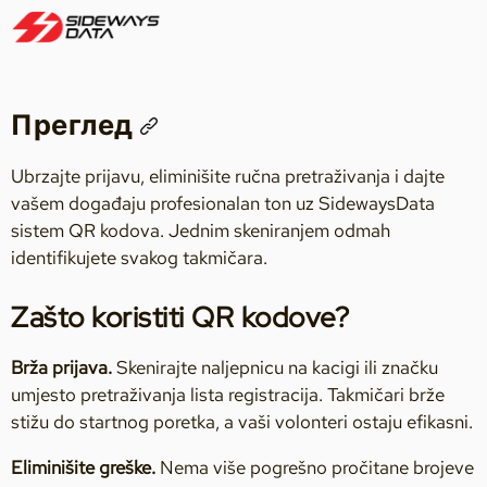
Преглед
Ubrzajte prijavu, eliminišite ručna pretraživanja i dajte
vašem događaju profesionalan ton uz SidewaysData
sistem QR kodova. Jednim skeniranjem odmah
identifikujete svakog takmičara.
Zašto koristiti QR kodove?
Brža prijava.
Skenirajte naljepnicu na kacigi ili značku
umjesto pretraživanja lista registracija. Takmičari brže
stižu do startnog poretka, a vaši volonteri ostaju efikasni.
Eliminišite greške.
Nema više pogrešno pročitane brojeve