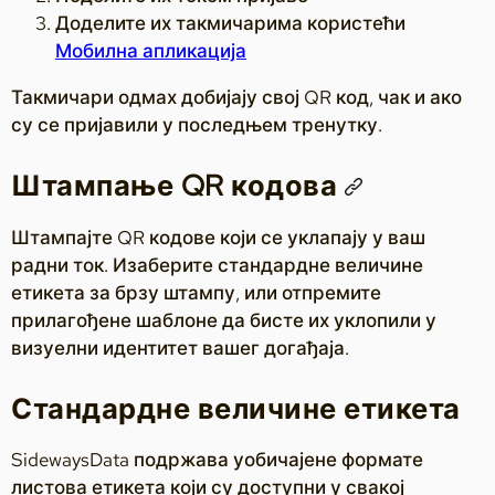
Доделите их такмичарима користећи
Мобилна апликација
Такмичари одмах добијају свој QR код, чак и ако
су се пријавили у последњем тренутку.
Штампање QR кодова
Штампајте QR кодове који се уклапају у ваш
радни ток. Изаберите стандардне величине
етикета за брзу штампу, или отпремите
прилагођене шаблоне да бисте их уклопили у
визуелни идентитет вашег догађаја.
Стандардне величине етикета
SidewaysData подржава уобичајене формате
листова етикета који су доступни у свакој