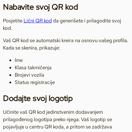
Nabavite svoj QR kod
Posjetite
Lični QR kod
da generišete i prilagodite svoj
kod.
Vaš QR kod se automatski kreira na osnovu vašeg profila.
Kada se skenira, prikazuje:
Ime
Klasa takmičenja
Brojevi vozila
Status registracije
Dodajte svoj logotip
Učinite vaš QR kod jedinstvenim dodavanjem
prilagođenog logotipa preko njega. Vaš logotip se
pojavljuje u centru QR koda, a pritom se zadržava