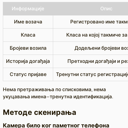
Информације
Опис
Име возача
Регистровано име так
Класа
Класа на којој такмиче за
Бројеви возила
Додељени бројеви во
Историја догађаја
Претходни догађаји и ре
Статус пријаве
Тренутни статус регистрациј
Нема претраживања по списковима, нема
укуцавања имена—тренутна идентификација.
Методе скенирања
Камера било ког паметног телефона