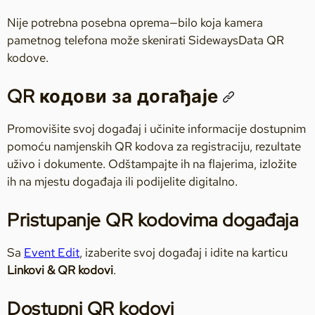
Nije potrebna posebna oprema—bilo koja kamera
pametnog telefona može skenirati SidewaysData QR
kodove.
QR кодови за догађаје
Promovišite svoj događaj i učinite informacije dostupnim
pomoću namjenskih QR kodova za registraciju, rezultate
uživo i dokumente. Odštampajte ih na flajerima, izložite
ih na mjestu događaja ili podijelite digitalno.
Pristupanje QR kodovima događaja
Sa
Event Edit
, izaberite svoj događaj i idite na karticu
Linkovi & QR kodovi
.
Dostupni QR kodovi