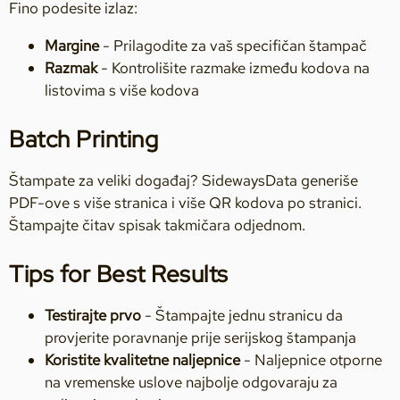
Fino podesite izlaz:
Margine
- Prilagodite za vaš specifičan štampač
Razmak
- Kontrolišite razmake između kodova na
listovima s više kodova
Batch Printing
Štampate za veliki događaj? SidewaysData generiše
PDF-ove s više stranica i više QR kodova po stranici.
Štampajte čitav spisak takmičara odjednom.
Tips for Best Results
Testirajte prvo
- Štampajte jednu stranicu da
provjerite poravnanje prije serijskog štampanja
Koristite kvalitetne naljepnice
- Naljepnice otporne
na vremenske uslove najbolje odgovaraju za