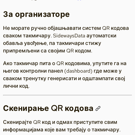
За организаторе
Не морате ручно објашњавати систем QR кодова
сваком такмичару. SidewaysData аутоматски
обавља увођење, па такмичари стижу
припремљени са својим QR кодом.
Ако такмичар пита о QR кодовима, упутите га на
његов контролни панел (dashboard) где може у
сваком тренутку генерисати и одштампати свој
лични код.
Скенирање QR кодова
Скенирајте QR код и одмах приступите свим
информацијама које вам требају о такмичару.