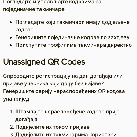
Погледајте и управљајте кодовима за
појединачне такмичаре:
Погледајте који такмичари имају додјељене
кодове
Генеришите појединачне кодове по захтјеву
Приступите профилима такмичара директно
Unassigned QR Codes
Спроводите регистрацију на дан догађаја или
пријаве учесника који дођу без најаве?
Генеришите серију нераспоређених QR кодова
унапријед.
Штампајте нераспоређене кодове прије
догађаја
Подијелите их током пријаве
Додијелите их такмичарима користећи