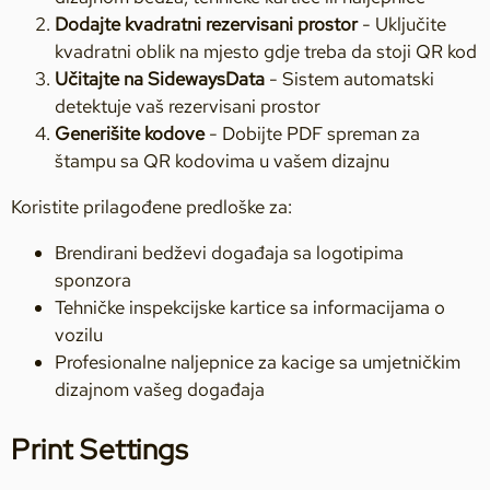
Dodajte kvadratni rezervisani prostor
- Uključite
kvadratni oblik na mjesto gdje treba da stoji QR kod
Učitajte na SidewaysData
- Sistem automatski
detektuje vaš rezervisani prostor
Generišite kodove
- Dobijte PDF spreman za
štampu sa QR kodovima u vašem dizajnu
Koristite prilagođene predloške za:
Brendirani bedževi događaja sa logotipima
sponzora
Tehničke inspekcijske kartice sa informacijama o
vozilu
Profesionalne naljepnice za kacige sa umjetničkim
dizajnom vašeg događaja
Print Settings