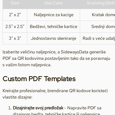
Size
Use Case
Scanning Dist
2" x 2"
Naljepnice za kacige
Kratak dom
2.5" x 2.5"
Bedževi, tehničke kartice
Srednji dom
3" x 3"
Jednostavno skeniranje
Radi s veće udal
Izaberite veličinu naljepnice, a SidewaysData generiše
PDF sa QR kodovima postavljenim tako da se poravnaju
s vašim listom naljepnica.
Custom PDF Templates
Kreirajte profesionalne, brendirane QR kodove koristeći
vlastite dizajne:
Dizajnirajte svoj predložak
- Napravite PDF sa
dizajnom bedža, tehničke kartice ili naljepnice