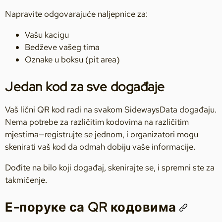
Napravite odgovarajuće naljepnice za:
Vašu kacigu
Bedževe vašeg tima
Oznake u boksu (pit area)
Jedan kod za sve događaje
Vaš lični QR kod radi na svakom SidewaysData događaju.
Nema potrebe za različitim kodovima na različitim
mjestima—registrujte se jednom, i organizatori mogu
skenirati vaš kod da odmah dobiju vaše informacije.
Dođite na bilo koji događaj, skenirajte se, i spremni ste za
takmičenje.
Е-поруке са QR кодовима