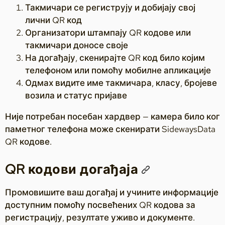
Такмичари се региструју и добијају свој
лични QR код
Организатори штампају QR кодове или
такмичари доносе своје
На догађају, скенирајте QR код било којим
телефоном или помоћу мобилне апликације
Одмах видите име такмичара, класу, бројеве
возила и статус пријаве
Није потребан посебан хардвер — камера било ког
паметног телефона може скенирати SidewaysData
QR кодове.
QR кодови догађаја
Промовишите ваш догађај и учините информације
доступним помоћу посвећених QR кодова за
регистрацију, резултате уживо и документе.