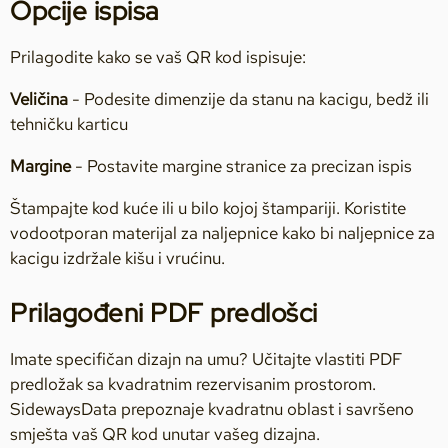
Opcije ispisa
Prilagodite kako se vaš QR kod ispisuje:
Veličina
- Podesite dimenzije da stanu na kacigu, bedž ili
tehničku karticu
Margine
- Postavite margine stranice za precizan ispis
Štampajte kod kuće ili u bilo kojoj štampariji. Koristite
vodootporan materijal za naljepnice kako bi naljepnice za
kacigu izdržale kišu i vrućinu.
Prilagođeni PDF predlošci
Imate specifičan dizajn na umu? Učitajte vlastiti PDF
predložak sa kvadratnim rezervisanim prostorom.
SidewaysData prepoznaje kvadratnu oblast i savršeno
smješta vaš QR kod unutar vašeg dizajna.