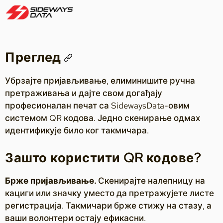
Преглед
Убрзајте пријављивање, елиминишите ручна
претраживања и дајте свом догађају
професионалан печат са SidewaysData-овим
системом QR кодова. Једно скенирање одмах
идентификује било ког такмичара.
Зашто користити QR кодове?
Брже пријављивање.
Скенирајте налепницу на
кациги или значку уместо да претражујете листе
регистрација. Такмичари брже стижу на стазу, а
ваши волонтери остају ефикасни.