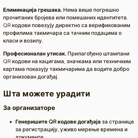
Елиминација грешака.
Нема више погрешно
прочитаних бројева или помешаних идентитета.
QR кодови повезују директно са верификованим
профилима такмичара са тачним подацима о
класи и возилу.
Професионалан утисак.
Прилагођено штампани
QR кодови на кацигама, значкама или техничким
картама показују такмичарима да водите добро
организован догађај.
Шта можете урадити
За организаторе
Генеришите QR кодове догађаја
за странице
за регистрацију, уживо мерење времена и
документе