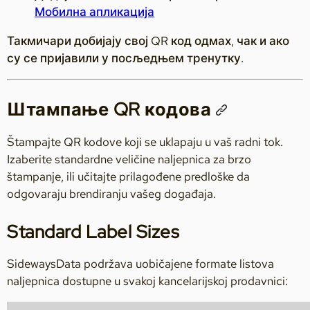
Мобилна апликација
Такмичари добијају свој QR код одмах, чак и ако
су се пријавили у посљедњем тренутку.
Штампање QR кодова
Štampajte QR kodove koji se uklapaju u vaš radni tok.
Izaberite standardne veličine naljepnica za brzo
štampanje, ili učitajte prilagođene predloške da
odgovaraju brendiranju vašeg događaja.
Standard Label Sizes
SidewaysData podržava uobičajene formate listova
naljepnica dostupne u svakoj kancelarijskoj prodavnici: