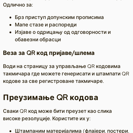
Одлично за:
Брз приступ допунским прописима
Мапе стазе и распореди
Изјаве о одрицању од одговорности и
обавезни обрасци
Веза за QR код пријаве/шлема
Води на страницу за управљање QR кодовима
такмичара где можете генерисати и штампати QR
кодове за све регистроване такмичаре.
Преузимање QR кодова
Сваки QR код може бити преузет као слика
високе резолуције. Користите их у:
Штампаним материјалима (флајери, постери,