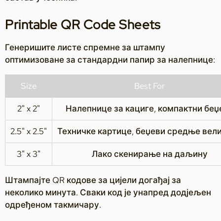
Printable QR Code Sheets
Генеришите листе спремне за штампу
оптимизоване за стандардни папир за налепнице:
Size
Best For
2" x 2"
Налепнице за кациге, компактни беџ
2.5" x 2.5"
Техничке картице, беџеви средње вел
3" x 3"
Лако скенирање на даљину
Штампајте QR кодове за цијели догађај за
неколико минута. Сваки код је унапред додјељен
одређеном такмичару.