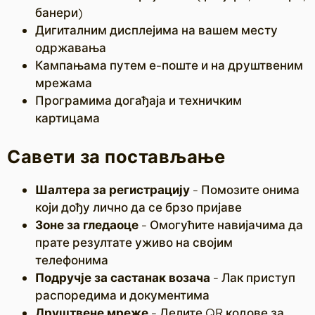
банери)
Дигиталним дисплејима на вашем месту
одржавања
Кампањама путем е-поште и на друштвеним
мрежама
Програмима догађаја и техничким
картицама
Савети за постављање
Шалтера за регистрацију
- Помозите онима
који дођу лично да се брзо пријаве
Зоне за гледаоце
- Омогућите навијачима да
прате резултате уживо на својим
телефонима
Подручје за састанак возача
- Лак приступ
распоредима и документима
Друштвене мреже
- Делите QR кодове за