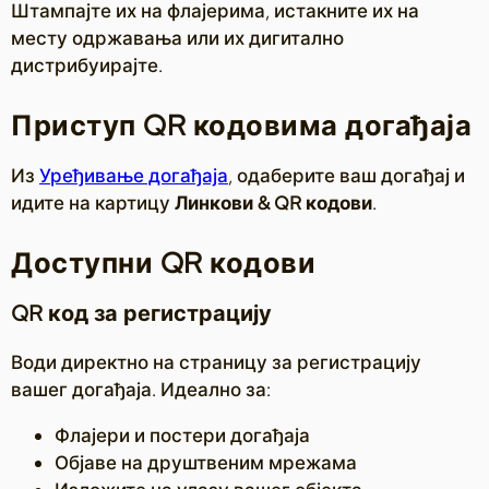
Штампајте их на флајерима, истакните их на
месту одржавања или их дигитално
дистрибуирајте.
Приступ QR кодовима догађаја
Из
Уређивање догађаја
, одаберите ваш догађај и
идите на картицу
Линкови & QR кодови
.
Доступни QR кодови
QR код за регистрацију
Води директно на страницу за регистрацију
вашег догађаја. Идеално за:
Флајери и постери догађаја
Објаве на друштвеним мрежама