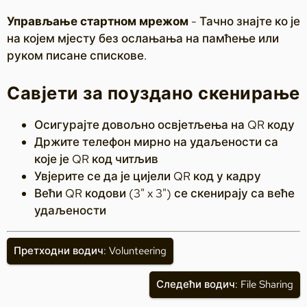
Управљање стартном мрежом
- Тачно знајте ко је
на којем мјесту без ослањања на памћење или
руком писане спискове.
Савјети за поуздано скенирање
Осигурајте довољно освјетљења на QR коду
Држите телефон мирно на удаљености са
које је QR код читљив
Увјерите се да је цијели QR код у кадру
Већи QR кодови (3" x 3") се скенирају са веће
удаљености
Претходни водич: Volunteering
Следећи водич: File Sharing