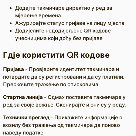
Додајте такмичаре директно у ред за
мјерење времена
Ажурирајте статус пријаве на лицу мјеста
Додијелите недодијељене QR кодове
учесницима који дођу без пријаве
Гдје користити QR кодове
Пријава
- Провјерите идентитет такмичара и
потврдите да су регистровани и да су платили.
Прескочите тражење по списковима.
Стартна линија
- Одмах поставите такмичаре у
ред за своје вожње. Скенирајте и они су у реду.
Технички преглед
- Прикажите информације о
возилу без тражења од такмичара да поново
наведу податке.