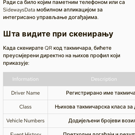
Ради са било којим паметним телефоном или са
SidewaysData мобилном апликацијом за
интегрисано управљање догађајима.
Шта видите при скенирању
Када скенирате QR код такмичара, бићете
преусмјерени директно на њихов профил који
приказује:
Information
Description
Driver Name
Регистрирано име такмич
Class
Њихова такмичарска класа за 
Vehicle Numbers
Додијељени бројеви вози
Event History
Претходни догађаји и резул