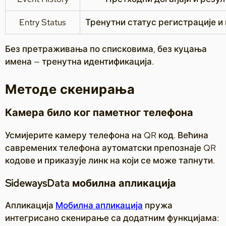
Entry Status
Тренутни статус регистрације и
Без претраживања по списковима, без куцања
имена — тренутна идентификација.
Методе скенирања
Камера било ког паметног телефона
Усмијерите камеру телефона на QR код. Већина
савремених телефона аутоматски препознаје QR
кодове и приказује линк на који се може тапнути.
SidewaysData мобилна апликација
Апликација
Мобилна апликација
пружа
интегрисано скенирање са додатним функцијама: