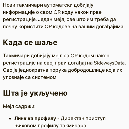
Нови такмичари аутоматски добијају
информације о свом QR коду након прве
регистрације. Један мејл, све што им треба да
почну користити QR кодове на вашим догађајима.
Када се шаље
Такмичари добијају мејл са QR кодом након
регистрације на свој први догађај на SidewaysData.
Ово је једнократна порука добродошлице која их
упознаје са системом.
Шта је укључено
Мејл садржи:
Линк ка профилу
- Директан приступ
њиховом профилу такмичара