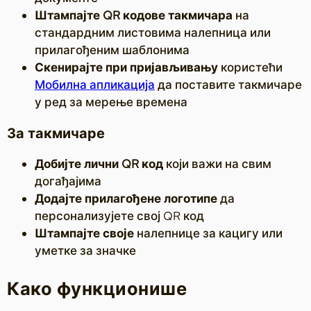
Штампајте QR кодове такмичара
на
стандардним листовима налепница или
прилагођеним шаблонима
Скенирајте при пријављивању
користећи
Мобилна апликација
да поставите такмичаре
у ред за мерење времена
За такмичаре
Добијте лични QR код
који важи на свим
догађајима
Додајте прилагођене логотипе
да
персонализујете свој QR код
Штампајте своје
налепнице за кацигу или
уметке за значке
Како функционише