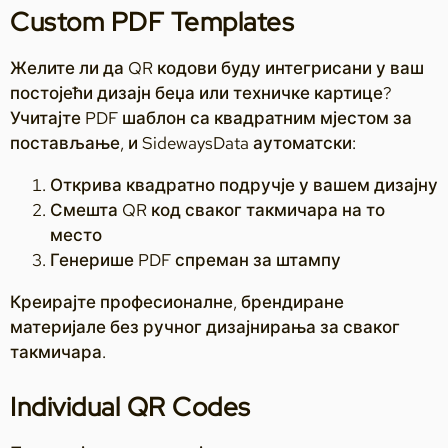
Custom PDF Templates
Желите ли да QR кодови буду интегрисани у ваш
постојећи дизајн беџа или техничке картице?
Учитајте PDF шаблон са квадратним мјестом за
постављање, и SidewaysData аутоматски:
Открива квадратно подручје у вашем дизајну
Смешта QR код сваког такмичара на то
место
Генерише PDF спреман за штампу
Креирајте професионалне, брендиране
материјале без ручног дизајнирања за сваког
такмичара.
Individual QR Codes