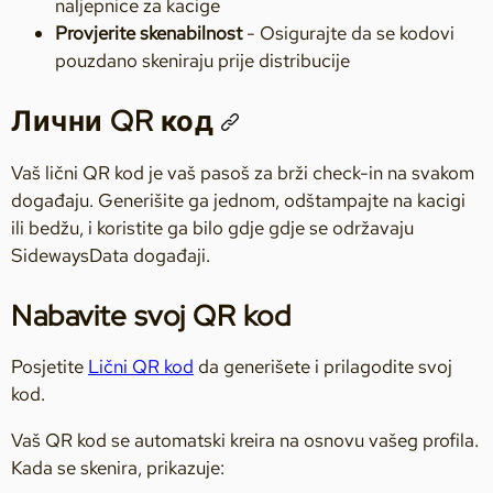
naljepnice za kacige
Provjerite skenabilnost
- Osigurajte da se kodovi
pouzdano skeniraju prije distribucije
Лични QR код
Vaš lični QR kod je vaš pasoš za brži check-in na svakom
događaju. Generišite ga jednom, odštampajte na kacigi
ili bedžu, i koristite ga bilo gdje gdje se održavaju
SidewaysData događaji.
Nabavite svoj QR kod
Posjetite
Lični QR kod
da generišete i prilagodite svoj
kod.
Vaš QR kod se automatski kreira na osnovu vašeg profila.
Kada se skenira, prikazuje: