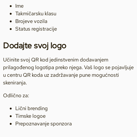
Ime
Takmičarsku klasu
Brojeve vozila
Status registracije
Dodajte svoj logo
Učinite svoj QR kod jedinstvenim dodavanjem
prilagođenog logotipa preko njega. Vaš logo se pojavljuje
u centru QR koda uz zadržavanje pune mogućnosti
skeniranja.
Odlično za:
Lični brending
Timske logoe
Prepoznavanje sponzora