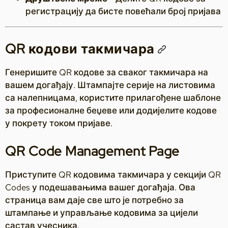
регистрацију да бисте повећали број пријава
QR кодови такмичара
Генеришите QR кодове за сваког такмичара на
вашем догађају. Штампајте серије на листовима
са налепницама, користите прилагођене шаблоне
за професионалне беџеве или додијелите кодове
у покрету током пријаве.
QR Code Management Page
Приступите QR кодовима такмичара у секцији QR
Codes у подешавањима вашег догађаја. Ова
страница вам даје све што је потребно за
штампање и управљање кодовима за цијели
састав учесника.