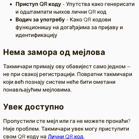
Приступ QR коду
- Упутства како генерисати
и одштампати њихов лични QR код
Водич за употребу
- Како QR кодови
функционишу на догађајима за пријаву и
идентификацију
Нема замора од мејлова
Такмичари примају ову обавијест само једном —
не при свакој регистрацији. Повратни такмичари
који већ познају систем неће бити ометани
понављајућим мејловима.
Увек доступно
Пропустили сте мејл или га не можете пронаћи?
Није проблем. Такмичари увек могу приступити
свом QR коду на
Лични QR код
.