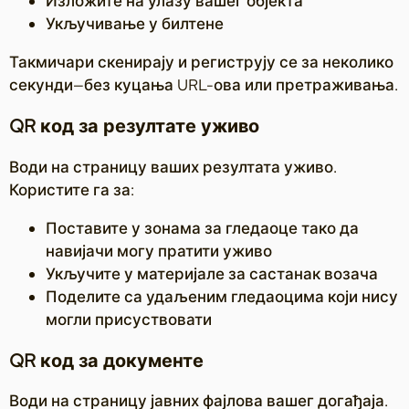
Изложите на улазу вашег објекта
Укључивање у билтене
Такмичари скенирају и региструју се за неколико
секунди—без куцања URL-ова или претраживања.
QR код за резултате уживо
Води на страницу ваших резултата уживо.
Користите га за:
Поставите у зонама за гледаоце тако да
навијачи могу пратити уживо
Укључите у материјале за састанак возача
Поделите са удаљеним гледаоцима који нису
могли присуствовати
QR код за документе
Води на страницу јавних фајлова вашег догађаја.