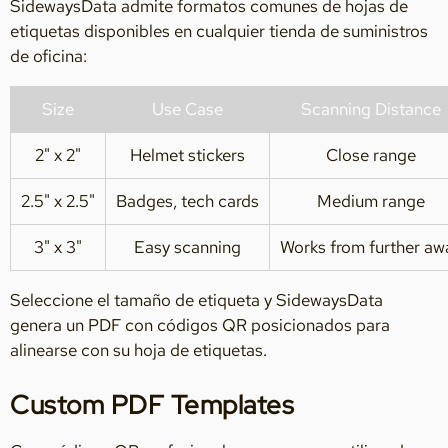
SidewaysData admite formatos comunes de hojas de
etiquetas disponibles en cualquier tienda de suministros
de oficina:
Size
Use Case
Scanning Distance
2" x 2"
Helmet stickers
Close range
2.5" x 2.5"
Badges, tech cards
Medium range
3" x 3"
Easy scanning
Works from further aw
Seleccione el tamaño de etiqueta y SidewaysData
genera un PDF con códigos QR posicionados para
alinearse con su hoja de etiquetas.
Custom PDF Templates