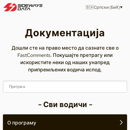
🇧🇦
Српски (БиХ)
Документација
Дошли сте на право место да сазнате све о
FastComments. Покушајте претрагу или
искористите неки од наших унапред
припремљених водича испод.
- Сви водичи -
О програму