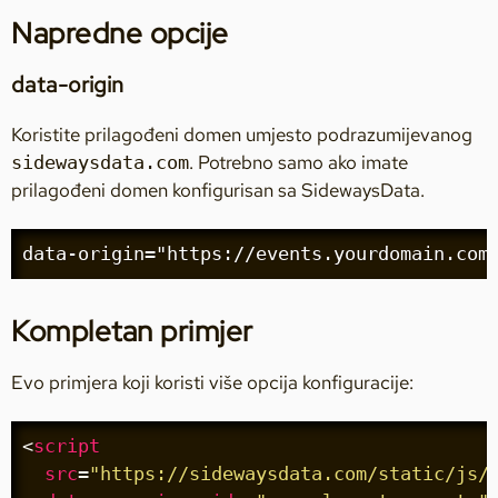
Napredne opcije
data-origin
Koristite prilagođeni domen umjesto podrazumijevanog
. Potrebno samo ako imate
sidewaysdata.com
prilagođeni domen konfigurisan sa SidewaysData.
data-origin="https://events.yourdomain.com
Kompletan primjer
Evo primjera koji koristi više opcija konfiguracije:
<
script
src
=
"https://sidewaysdata.com/static/js/