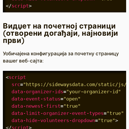
</
script
>
Видџет на почетној страници
(отворени догађаји, најновији
први)
Уобичајена конфигурација за почетну страницу
вашег веб-сајта:
<
script
src
=
"https://sidewaysdata.com/static/js/
data-organizer-ids
=
"your-organizer-id"
data-event-status
=
"open"
data-newest-first
=
"true"
data-limit-organizer-event-types
=
"true"
data-hide-volunteers-dropdown
=
"true"
>
</
script
>