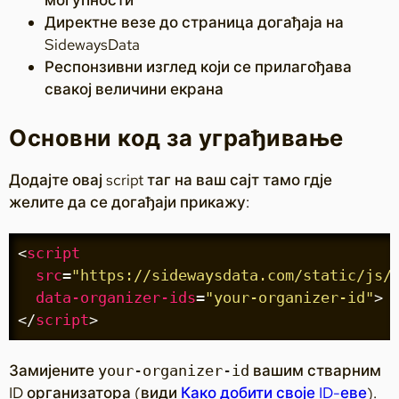
могућности
Директне везе до страница догађаја на
SidewaysData
Респонзивни изглед који се прилагођава
свакој величини екрана
Основни код за уграђивање
Додајте овај script таг на ваш сајт тамо гдје
желите да се догађаји прикажу:
<
script
src
=
"https://sidewaysdata.com/static/js/
data-organizer-ids
=
"your-organizer-id"
>
</
script
>
Замијените
вашим стварним
your-organizer-id
ID организатора (види
Како добити своје ID-еве
).