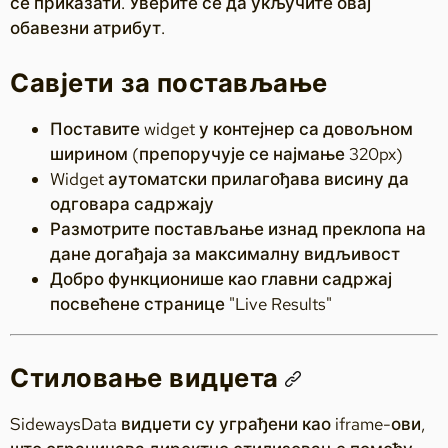
се приказати. Уверите се да укључите овај
обавезни атрибут.
Савјети за постављање
Поставите widget у контејнер са довољном
ширином (препоручује се најмање 320px)
Widget аутоматски прилагођава висину да
одговара садржају
Размотрите постављање изнад преклопа на
дане догађаја за максималну видљивост
Добро функционише као главни садржај
посвећене странице "Live Results"
Стиловање видџета
SidewaysData видџети су уграђени као iframe-ови,