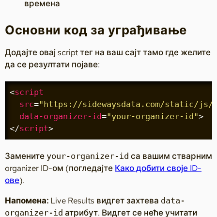
времена
Основни код за уграђивање
Додајте овај script тег на ваш сајт тамо где желите
да се резултати појаве:
<
script
src
=
"https://sidewaysdata.com/static/js/
data-organizer-id
=
"your-organizer-id"
>
</
script
>
Замените
са вашим стварним
your-organizer-id
organizer ID-ом (погледајте
Како добити своје ID-
ове
).
Напомена:
Live Results видгет захтева
data-
атрибут. Видгет се неће учитати
organizer-id