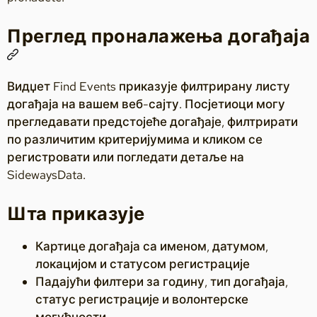
Преглед проналажења догађаја
Видџет Find Events приказује филтрирану листу
догађаја на вашем веб-сајту. Посјетиоци могу
прегледавати предстојеће догађаје, филтрирати
по различитим критеријумима и кликом се
регистровати или погледати детаље на
SidewaysData.
Шта приказује
Картице догађаја са именом, датумом,
локацијом и статусом регистрације
Падајући филтери за годину, тип догађаја,
статус регистрације и волонтерске