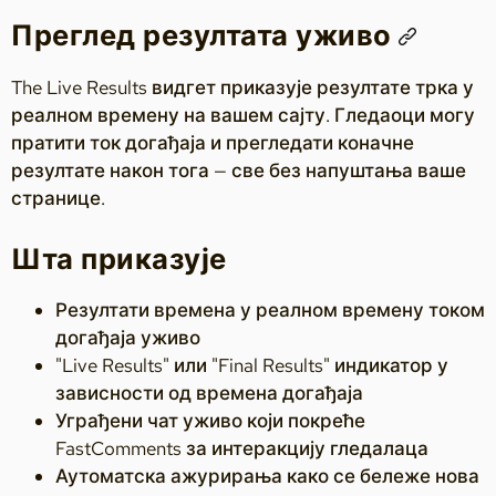
Преглед резултата уживо
The Live Results видгет приказује резултате трка у
реалном времену на вашем сајту. Гледаоци могу
пратити ток догађаја и прегледати коначне
резултате након тога — све без напуштања ваше
странице.
Шта приказује
Резултати времена у реалном времену током
догађаја уживо
"Live Results" или "Final Results" индикатор у
зависности од времена догађаја
Уграђени чат уживо који покреће
FastComments за интеракцију гледалаца
Аутоматска ажурирања како се бележе нова