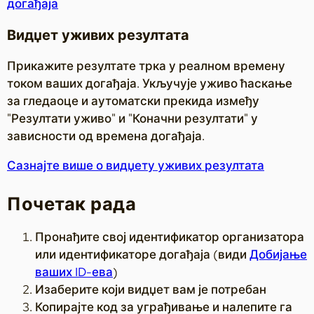
догађаја
Видџет уживих резултата
Прикажите резултате трка у реалном времену
током ваших догађаја. Укључује уживо ћаскање
за гледаоце и аутоматски прекида између
"Резултати уживо" и "Коначни резултати" у
зависности од времена догађаја.
Сазнајте више о видџету уживих резултата
Почетак рада
Пронађите свој идентификатор организатора
или идентификаторе догађаја (види
Добијање
ваших ID-ева
)
Изаберите који видџет вам је потребан
Копирајте код за уграђивање и налепите га