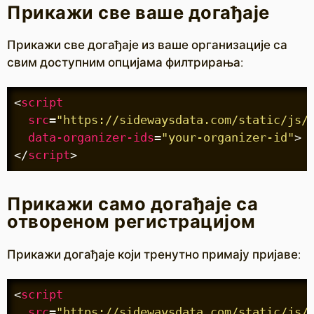
Прикажи све ваше догађаје
Прикажи све догађаје из ваше организације са
свим доступним опцијама филтрирања:
<
script
src
=
"https://sidewaysdata.com/static/js/
data-organizer-ids
=
"your-organizer-id"
>
</
script
>
Прикажи само догађаје са
отвореном регистрацијом
Прикажи догађаје који тренутно примају пријаве:
<
script
src
=
"https://sidewaysdata.com/static/js/