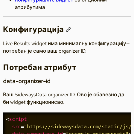
атрибутима
Конфигурација
Live Results widget има минималну конфигурацију—
потребан је само ваш organizer ID.
Потребан атрибут
data-organizer-id
Ваш SidewaysData organizer ID. Ово је обавезно да
би widget функционисао.
<
script
src
=
"https://sidewaysdata.com/static/js/
data-organizer-id
=
"example-motorsports"
>