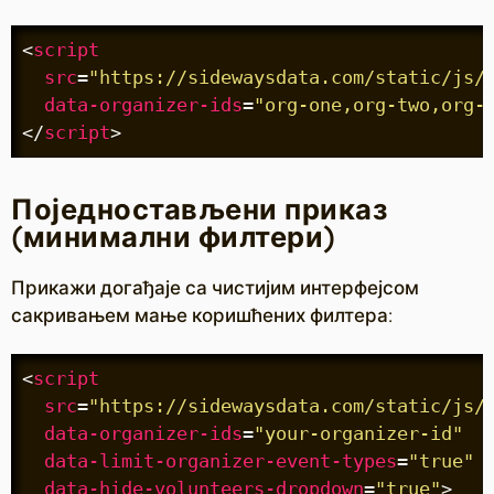
<
script
src
=
"https://sidewaysdata.com/static/js/
data-organizer-ids
=
"org-one,org-two,org-
</
script
>
Поједностављени приказ
(минимални филтери)
Прикажи догађаје са чистијим интерфејсом
сакривањем мање коришћених филтера:
<
script
src
=
"https://sidewaysdata.com/static/js/
data-organizer-ids
=
"your-organizer-id"
data-limit-organizer-event-types
=
"true"
data-hide-volunteers-dropdown
=
"true"
>