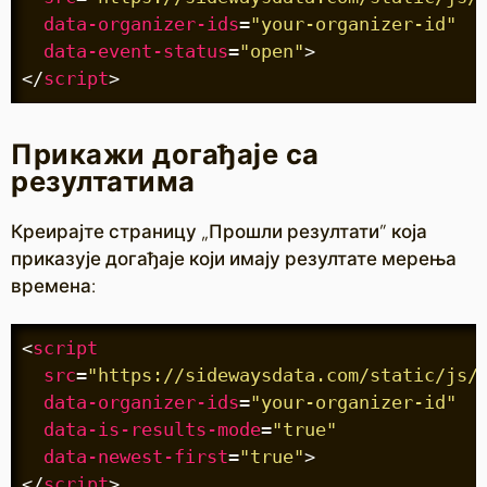
data-organizer-ids
=
"your-organizer-id"
data-event-status
=
"open"
>
</
script
>
Прикажи догађаје са
резултатима
Креирајте страницу „Прошли резултати” која
приказује догађаје који имају резултате мерења
времена:
<
script
src
=
"https://sidewaysdata.com/static/js/
data-organizer-ids
=
"your-organizer-id"
data-is-results-mode
=
"true"
data-newest-first
=
"true"
>
</
script
>