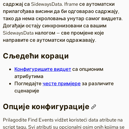
садржај са SidewaysData. Iframe се аутоматски
прилагођава висини да би одговарао садржају,
тако да нема скроловања унутар самог видџета.
Догађаји остају синхронизовани са вашим
SidewaysData налогом — све промјене које
направите се аутоматски одражавају.
Сљедећи кораци
Конфигуришите видџет
са опционим
атрибутима
Погледајте
честе примјере
за различите
сценарије
Опције конфигурације
Prilagodite Find Events vidžet koristeći data atribute na
script tagu. Svi atributi su opcionalni osim onih kojima se