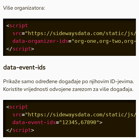
Više organizatora:
<
script
src
=
"https://sidewaysdata.com/static/js/
data-organizer-ids
=
"org-one,org-two,org-
</
script
>
data-event-ids
Prikaže samo određene događaje po njihovim ID-jevima.
Koristite vrijednosti odvojene zarezom za više događaja.
<
script
src
=
"https://sidewaysdata.com/static/js/
data-event-ids
=
"12345,67890"
>
</
script
>