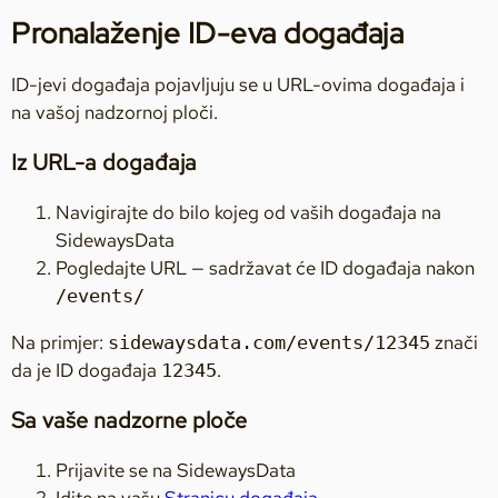
Pronalaženje ID-eva događaja
ID-jevi događaja pojavljuju se u URL-ovima događaja i
na vašoj nadzornoj ploči.
Iz URL-a događaja
Navigirajte do bilo kojeg od vaših događaja na
SidewaysData
Pogledajte URL — sadržavat će ID događaja nakon
/events/
Na primjer:
znači
sidewaysdata.com/events/12345
da je ID događaja
.
12345
Sa vaše nadzorne ploče
Prijavite se na SidewaysData
Idite na vašu
Stranicu događaja