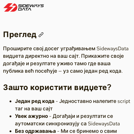
Преглед
Проширите свој досег уграђивањем SidewaysData
видџета директно на ваш сајт. Прикажите своје
догађаје и резултате уживо тамо где ваша
публика већ посећује — уз само један ред кода.
Зашто користити видџете?
Један ред кода
- Једноставно налепите script
таг на ваш сајт
Увек ажурно
- Догађаји и резултати се
аутоматски синхронизују са SidewaysData
Без одржавања
- Ми се бринемо о свим