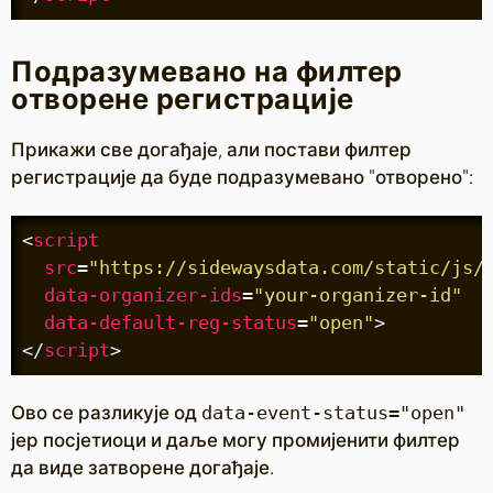
Подразумевано на филтер
отворене регистрације
Прикажи све догађаје, али постави филтер
регистрације да буде подразумевано "отворено":
<
script
src
=
"https://sidewaysdata.com/static/js/
data-organizer-ids
=
"your-organizer-id"
data-default-reg-status
=
"open"
>
</
script
>
Ово се разликује од
data-event-status="open"
јер посјетиоци и даље могу промијенити филтер
да виде затворене догађаје.