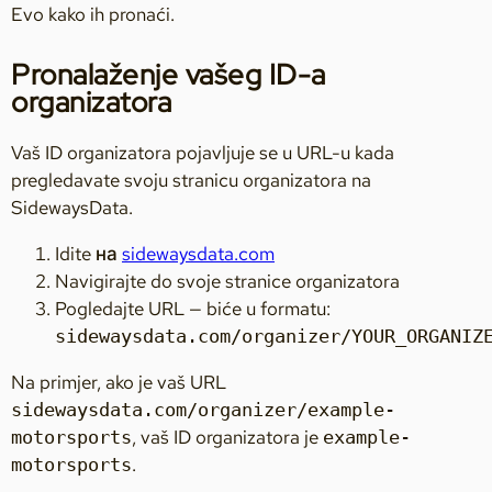
Evo kako ih pronaći.
Pronalaženje vašeg ID-a
organizatora
Vaš ID organizatora pojavljuje se u URL-u kada
pregledavate svoju stranicu organizatora na
SidewaysData.
Idite на
sidewaysdata.com
Navigirajte do svoje stranice organizatora
Pogledajte URL — biće u formatu:
sidewaysdata.com/organizer/YOUR_ORGANIZ
Na primjer, ako je vaš URL
sidewaysdata.com/organizer/example-
, vaš ID organizatora je
motorsports
example-
.
motorsports