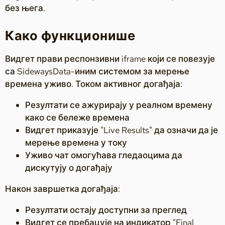
без њега.
Како функционише
Видгет прави респонзивни iframe који се повезује
са SidewaysData-иним системом за мерење
времена уживо. Током активног догађаја:
Резултати се ажурирају у реалном времену
како се бележе времена
Видгет приказује "Live Results" да означи да је
мерење времена у току
Уживо чат омогућава гледаоцима да
дискутују о догађају
Након завршетка догађаја:
Резултати остају доступни за преглед
Видгет се пребацује на индикатор "Final