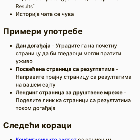
Results"
Историја чата се чува
Примери употребе
Дан догађаја
- Уградите га на почетну
страницу да би гледаоци могли пратити
уживо
Посвећена страница са резултатима
-
Направите трајну страницу са резултатима
на вашем сајту
Лендинг страница за друштвене мреже
-
Поделите линк ка страници са резултатима
током догађаја
Следећи кораци
Конфигуришите видгет
са опционим