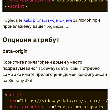
</
script
>
Pogledajte
Kako pronaći svoje ID-jeve
za помоћ при
проналажењу вашег organizer ID.
Опциони атрибут
data-origin
Користите прилагођени домен уместо
подразумеваног
. Потребно
sidewaysdata.com
само ако имате прилагођени домен конфигурисан
са SidewaysData.
<
script
src
=
"https://sidewaysdata.com/static/js/
data-organizer-id
=
"example-motorsports"