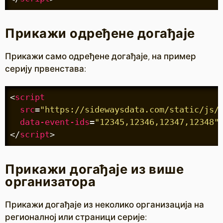
Прикажи одређене догађаје
Прикажи само одређене догађаје, на пример
серију првенстава:
<
script
src
=
"https://sidewaysdata.com/static/js/
data-event-ids
=
"12345,12346,12347,12348"
</
script
>
Прикажи догађаје из више
организатора
Прикажи догађаје из неколико организација на
регионалној или страници серије: