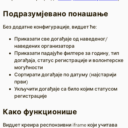
Подразумјевано понашање
Без додатне конфигурације, видџет ће:
Приказати све догађаје од наведеног/
наведених организатора
Приказати падајуће филтере за годину, тип
догађаја, статус регистрације и волонтерске
могућности
Сортирати догађаје по датуму (најстарији
први)
Укључити догађаје са било којим статусом
регистрације
Како функционише
Видџет креира респонзивни iframe који учитава