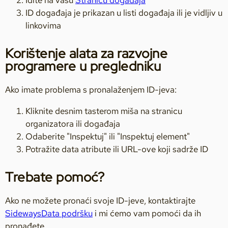
ID događaja je prikazan u listi događaja ili je vidljiv u
linkovima
Korištenje alata za razvojne
programere u pregledniku
Ako imate problema s pronalaženjem ID-jeva:
Kliknite desnim tasterom miša na stranicu
organizatora ili događaja
Odaberite "Inspektuj" ili "Inspektuj element"
Potražite data atribute ili URL-ove koji sadrže ID
Trebate pomoć?
Ako ne možete pronaći svoje ID-jeve, kontaktirajte
SidewaysData podršku
i mi ćemo vam pomoći da ih
pronađete.