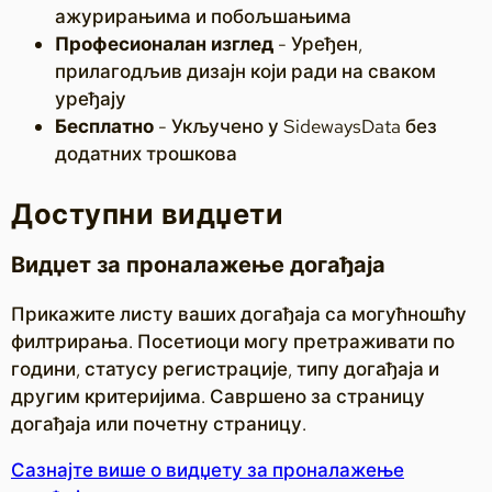
ажурирањима и побољшањима
Професионалан изглед
- Уређен,
прилагодљив дизајн који ради на сваком
уређају
Бесплатно
- Укључено у SidewaysData без
додатних трошкова
Доступни видџети
Видџет за проналажење догађаја
Прикажите листу ваших догађаја са могућношћу
филтрирања. Посетиоци могу претраживати по
години, статусу регистрације, типу догађаја и
другим критеријима. Савршено за страницу
догађаја или почетну страницу.
Сазнајте више о видџету за проналажење