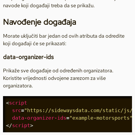
navode koji događaji treba da se prikažu.
Navođenje događaja
Morate uključiti bar jedan od ovih atributa da odredite
koji događaji će se prikazati:
data-organizer-ids
Prikaže sve događaje od određenih organizatora.
Koristite vrijednosti odvojene zarezom za više
organizatora.
<
script
src
=
"https://sidewaysdata.com/static/js/
data-organizer-ids
=
"example-motorsports"
</
script
>