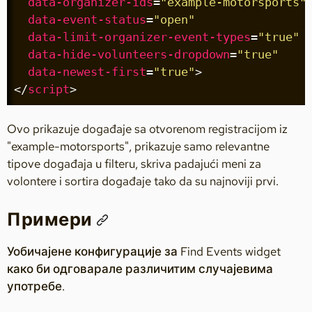
data-organizer-ids
=
"example-motorsports"
data-event-status
=
"open"
data-limit-organizer-event-types
=
"true"
data-hide-volunteers-dropdown
=
"true"
data-newest-first
=
"true"
>
</
script
>
Ovo prikazuje događaje sa otvorenom registracijom iz
"example-motorsports", prikazuje samo relevantne
tipove događaja u filteru, skriva padajući meni za
volontere i sortira događaje tako da su najnoviji prvi.
Примери
Уобичајене конфигурације за Find Events widget
како би одговарале различитим случајевима
употребе.