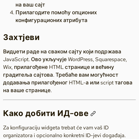
на ваш сајт
Прилагодите помоћу опционих
конфигурационих атрибута
Захтјеви
Видџети раде на сваком сајту који подржава
JavaScript. Ово укључује WordPress, Squarespace,
Wix, прилагођене HTML странице и већину
градитеља сајтова. Требаће вам могућност
додавања прилагођеног HTML-а или script тагова
на ваше странице.
Како добити ИД-ове
Za konfiguraciju widgeta trebat će vam vaš ID
organizatora i opcionalno konkretni ID-jevi događaja.