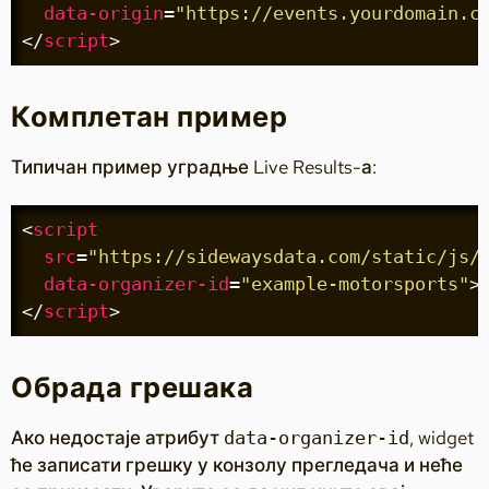
data-origin
=
"https://events.yourdomain.c
</
script
>
Комплетан пример
Типичан пример уградње Live Results-а:
<
script
src
=
"https://sidewaysdata.com/static/js/
data-organizer-id
=
"example-motorsports"
>
</
script
>
Обрада грешака
Ако недостаје атрибут
, widget
data-organizer-id
ће записати грешку у конзолу прегледача и неће