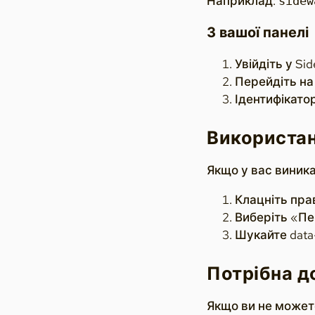
Наприклад:
sidew
З вашої панелі
Увійдіть у Si
Перейдіть н
Ідентифікато
Використан
Якщо у вас виник
Клацніть пра
Виберіть «Пе
Шукайте data
Потрібна д
Якщо ви не можете