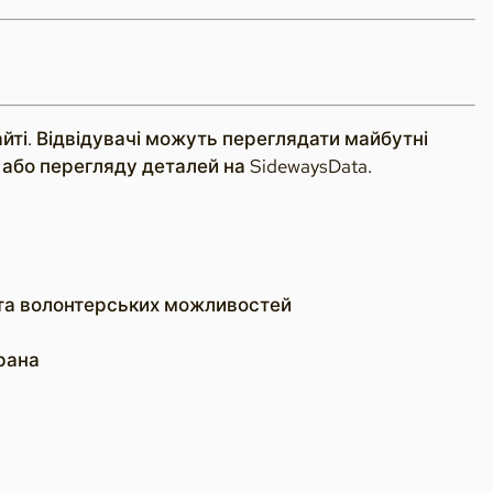
йті. Відвідувачі можуть переглядати майбутні
 або перегляду деталей на SidewaysData.
ї та волонтерських можливостей
рана