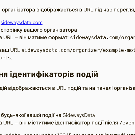
 організатора відображається в URL під час перегляд
а
sidewaysdata.com
 сторінку вашого організатора
а URL — він матиме формат:
sidewaysdata.com/orga
 ваш URL
sidewaysdata.com/organizer/example-mo
.
orts
я ідентифікаторів подій
дій відображаються в URL подій та на панелі організ
будь-якої вашої події на SidewaysData
 URL — він міститиме ідентифікатор події після
/even