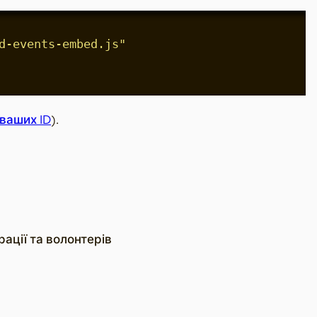
d-events-embed.js"
ваших ID
).
рації та волонтерів