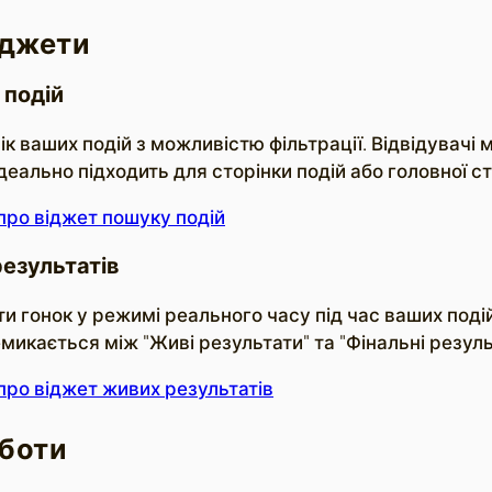
іджети
 подій
к ваших подій з можливістю фільтрації. Відвідувачі 
 Ідеально підходить для сторінки подій або головної ст
про віджет пошуку подій
езультатів
и гонок у режимі реального часу під час ваших подій.
икається між "Живі результати" та "Фінальні результ
про віджет живих результатів
боти