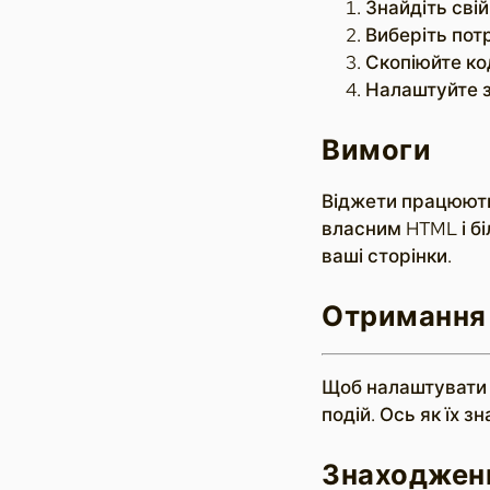
Знайдіть свій 
Виберіть пот
Скопіюйте ко
Налаштуйте з
Вимоги
Віджети працюють 
власним HTML і бі
ваші сторінки.
Отримання 
Щоб налаштувати в
подій. Ось як їх зн
Знаходженн