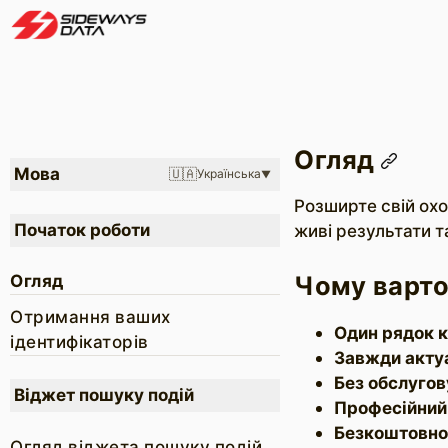
Огляд
Мова
🇺🇦
Українська
Розширте свій охо
Початок роботи
живі результати т
Чому варто
Огляд
Отримання ваших
Один рядок 
ідентифікаторів
Завжди акту
Без обслуго
Віджет пошуку подій
Професійний
Безкоштовно
Огляд віджета пошуку подій