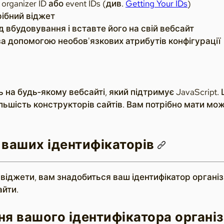
organizer ID або event IDs (див.
Getting Your IDs
)
рібний віджет
д вбудовування і вставте його на свій вебсайт
а допомогою необов'язкових атрибутів конфігурації
на будь‑якому вебсайті, який підтримує JavaScript. Це
льшість конструкторів сайтів. Вам потрібно мати мож
ваших ідентифікаторів
іджети, вам знадобиться ваш ідентифікатор організа
айти.
я вашого ідентифікатора органі