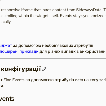
 responsive iframe that loads content from SidewaysData. The
no scrolling within the widget itself. Events stay synchron
ically.
віджет
за допомогою необов'язкових атрибутів
поширені приклади
для різних випадків використанн
конфігурації
Find Events за допомогою атрибутів data на тегу scrip
ти.
vents