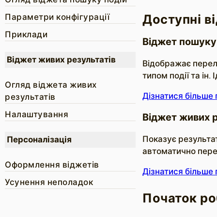
Доступні в
Параметри конфігурації
Приклади
Віджет пошуку
Віджет живих результатів
Відображає перелі
типом події та ін.
Огляд віджета живих
Дізнатися більше 
результатів
Налаштування
Віджет живих р
Показує результат
Персоналізація
автоматично перем
Оформлення віджетів
Дізнатися більше 
Усунення неполадок
Початок ро