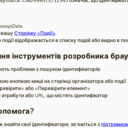
означає, що ідентифікат
aysdata.com/events/12345
dewaysData
а вашу
Сторінку «Події»
р події відображається в списку подій або видно в п
ня інструментів розробника бра
ають проблеми з пошуком ідентифікаторів:
вою кнопкою миші на сторінці організатора або події
ревірити» або «Перевірити елемент»
-атрибути або URL, що містять ідентифікатор
опомога?
 знайти свої ідентифікатори, зв’яжіться з
підтримкою