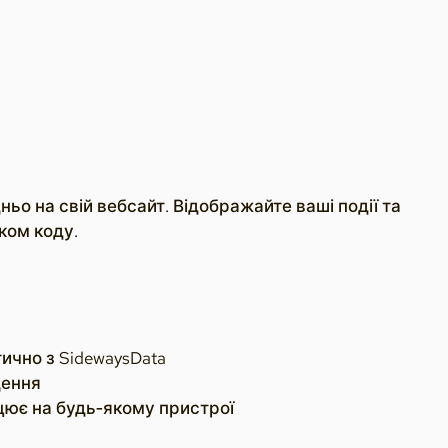
ьо на свій вебсайт. Відображайте ваші події та
ком коду.
ично з SidewaysData
щення
цює на будь‑якому пристрої