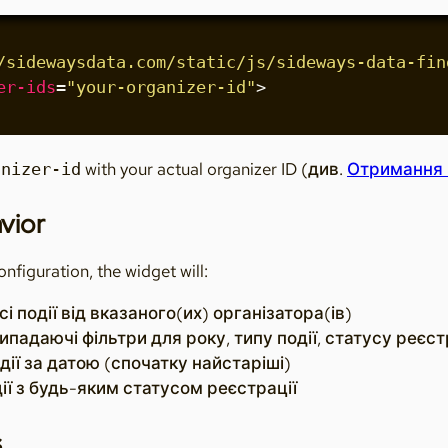
/sidewaysdata.com/static/js/sideways-data-fin
er-ids
=
"your-organizer-id"
>
with your actual organizer ID (див.
Отримання 
anizer-id
vior
nfiguration, the widget will:
і події від вказаного(их) організатора(ів)
падаючі фільтри для року, типу події, статусу реєст
дії за датою (спочатку найстаріші)
ії з будь-яким статусом реєстрації
s