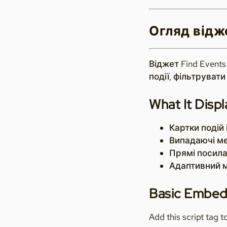
Огляд відж
Віджет Find Event
події, фільтруват
What It Displ
Картки подій 
Випадаючі ме
Прямі посила
Адаптивний м
Basic Embe
Add this script tag 