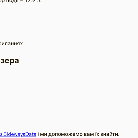
ор події —
.
12345
осиланнях
узера
 SidewaysData
і ми допоможемо вам їх знайти.