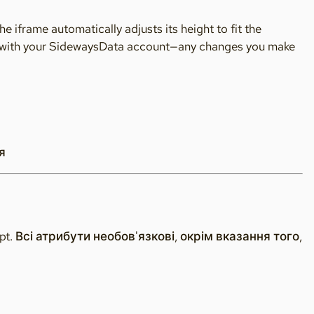
 iframe automatically adjusts its height to fit the
ized with your SidewaysData account—any changes you make
я
t. Всі атрибути необов'язкові, окрім вказання того,