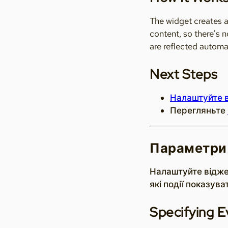
The widget creates a
content, so there's 
are reflected automat
Next Steps
Налаштуйте 
Перегляньте
Параметри 
Налаштуйте віджет 
які події показува
Specifying E