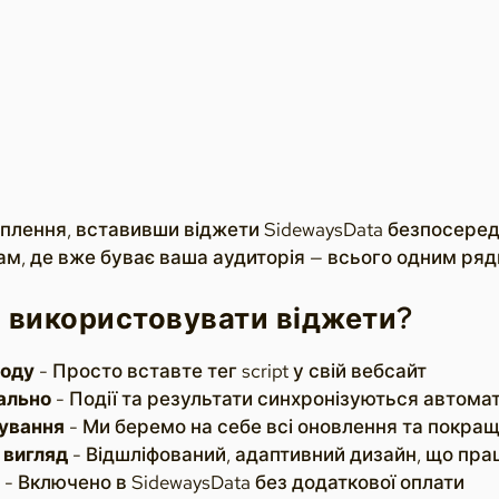
плення, вставивши віджети SidewaysData безпосередн
ам, де вже буває ваша аудиторія — всього одним ряд
 використовувати віджети?
коду
- Просто вставте тег script у свій вебсайт
ально
- Події та результати синхронізуються автомат
вування
- Ми беремо на себе всі оновлення та покра
 вигляд
- Відшліфований, адаптивний дизайн, що пра
- Включено в SidewaysData без додаткової оплати