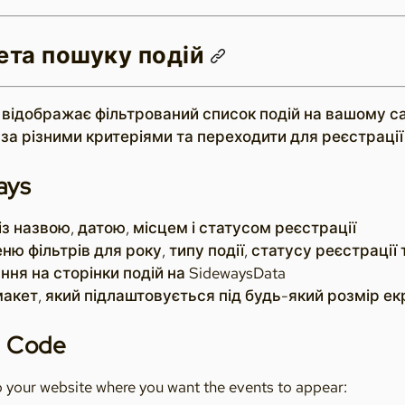
ета пошуку подій
s відображає фільтрований список подій на вашому са
и за різними критеріями та переходити для реєстрації
ays
із назвою, датою, місцем і статусом реєстрації
ню фільтрів для року, типу події, статусу реєстраці
ння на сторінки подій на SidewaysData
акет, який підлаштовується під будь-який розмір ек
d Code
to your website where you want the events to appear: