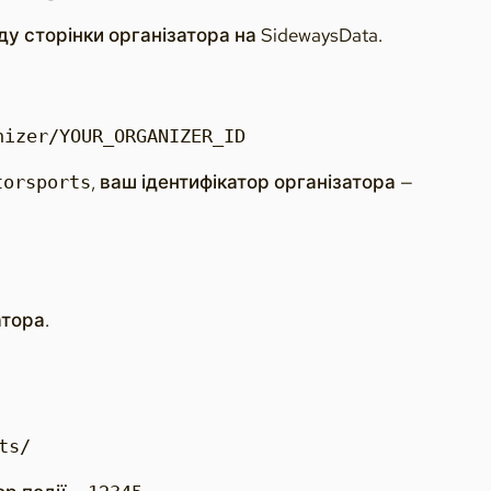
у сторінки організатора на SidewaysData.
nizer/YOUR_ORGANIZER_ID
, ваш ідентифікатор організатора —
torsports
атора.
ts/