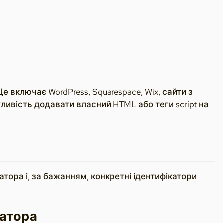
 включає WordPress, Squarespace, Wix, сайти з
ливість додавати власний HTML або теги script на
тора і, за бажанням, конкретні ідентифікатори
затора