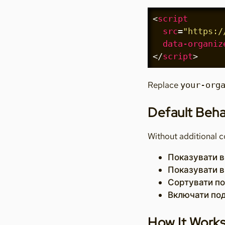
<
script
src
=
"https:/
data-organiz
</
script
>
Replace
your-org
Default Beha
Without additional co
Показувати вс
Показувати ви
Сортувати по
Включати под
How It Work