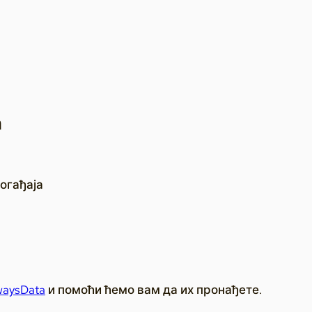
а
огађаја
aysData
и помоћи ћемо вам да их пронађете.