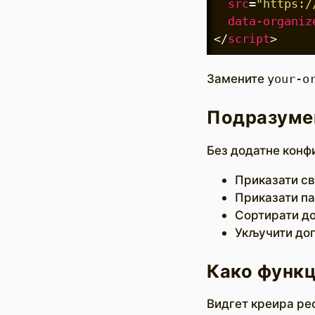
src
=
"https:/
data-organiz
</
script
>
Замените
your-o
Подразуме
Без додатне конфи
Приказати св
Приказати па
Сортирати до
Укључити дог
Како функ
Видгет креира рес