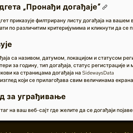
дгета „Пронађи догађаје”
идгет приказује филтрирану листу догађаја на вашем
ати по различитим критеријумима и кликнути да се п
ује
ђаја са називом, датумом, локацијом и статусом рег
тери за годину, тип догађаја, статус регистрације 
кови ка страницама догађаја на SidewaysData
изглед који се прилагођава свим величинама екран
д за уграђивање
t таг на ваш веб-сајт где желите да се догађаји појаве