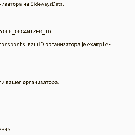
изатора на SidewaysData.
YOUR_ORGANIZER_ID
, ваш ID организатора је
torsports
example-
бли вашег организатора.
.
2345