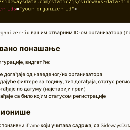
/sidewaysdata.com/static/js/sideways-data-fin
er-ids
=
"your-organizer-id"
>
вашим стварним ID-ом организатора (п
rganizer-id
вано понашање
гурације, видгет ће:
е догађаје од наведеног/их организатора
дајуће филтере за годину, тип догађаја, статус рег
гађаје по датуму (најстарији први)
ађаје са било којим статусом регистрације
ционише
понзивни iframe који учитава садржај са SidewaysDat