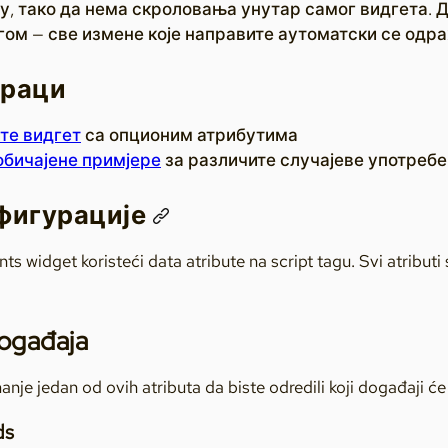
у, тако да нема скроловања унутар самог видгета. 
гом — све измене које направите аутоматски се одра
ораци
те видгет
са опционим атрибутима
обичајене примјере
за различите случајеве употребе
фигурације
ts widget koristeći data atribute na script tagu. Svi atribut
ogađaja
anje jedan od ovih atributa da biste odredili koji događaji će 
ds