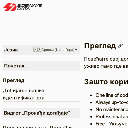
Преглед
Језик
🇲🇪
Српски (Црна Гора)
Повећајте свој до
Почетак
уживо тамо где ва
Зашто кори
Преглед
Добијање ваших
One line of co
идентификатора
Always up-to-
No maintenan
Видгет „Пронађи догађаје”
Professional a
Free
- Укључен
Преглед видгета „Пронађи