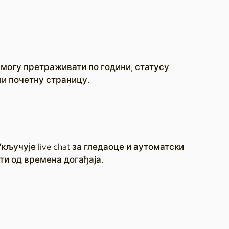
 могу претраживати по години, статусу
ли почетну страницу.
ључује live chat за гледаоце и аутоматски
ти од времена догађаја.