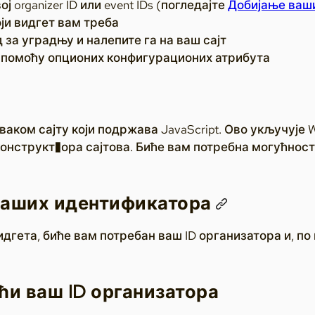
ј organizer ID или event IDs (погледајте
Добијање ваши
ји видгет вам треба
 за уградњу и налепите га на ваш сајт
 помоћу опционих конфигурационих атрибута
ваком сајту који подржава JavaScript. Ово укључује W
конструкт�ора сајтова. Биће вам потребна могућност
ваших идентификатора
гета, биће вам потребан ваш ID организатора и, по п
ћи ваш ID организатора