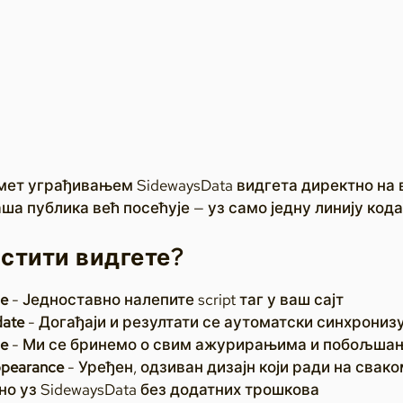
мет уграђивањем SidewaysData видгета директно на в
ша публика већ посећује — уз само једну линију кода
стити видгете?
de
- Једноставно налепите script таг у ваш сајт
date
- Догађаји и резултати се аутоматски синхронизу
ce
- Ми се бринемо о свим ажурирањима и побољша
ppearance
- Уређен, одзиван дизајн који ради на свако
о уз SidewaysData без додатних трошкова