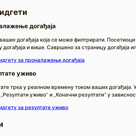
идгети
налажење догађаја
ваших догађаја која се може филтрирати. Посетиоци
у догађаја и више. Савршено за страницу догађаја и
видгету за проналажење догађаја
лтате уживо
те трка у реалном времену током ваших догађаја. Ук
„Резултати уживо“ и „Коначни резултати“ у зависнос
идгету за резултате уживо
и