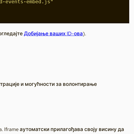
d-events-embed.js"
огледајте
Добијање ваших ID-ова
).
истрације и могућности за волонтирање
a. Iframe аутоматски прилагођава своју висину да