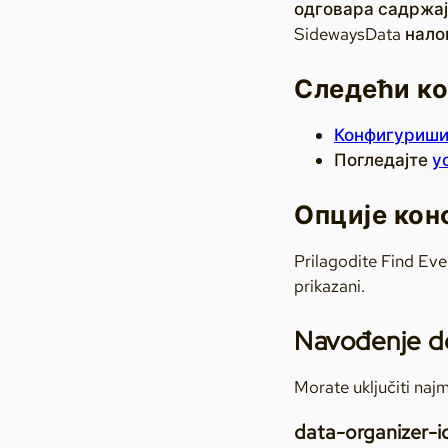
одговара садржај
SidewaysData нало
Следећи к
Конфигуриши
Погледајте
у
Опције кон
Prilagodite Find Even
prikazani.
Navođenje d
Morate uključiti najm
data-organizer-i