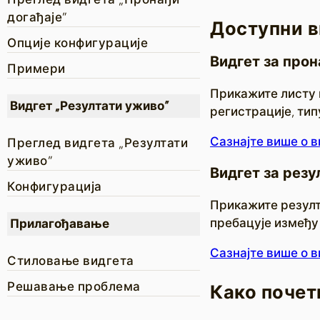
догађаје”
Доступни в
Опције конфигурације
Видгет за про
Примери
Прикажите листу 
Видгет „Резултати уживо”
регистрације, тип
Сазнајте више о 
Преглед видгета „Резултати
уживо”
Видгет за резу
Конфигурација
Прикажите резулта
пребацује између 
Прилагођавање
Сазнајте више о в
Стиловање видгета
Решавање проблема
Како почет