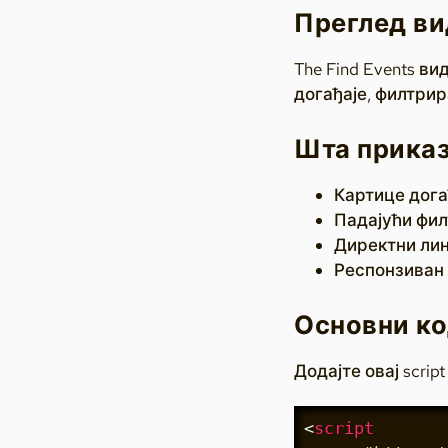
Преглед ви
The Find Events в
догађаје, филтрир
Шта приказ
Картице дога
Падајући фил
Директни лин
Респонзиван 
Основни ко
Додајте овај scrip
<
script