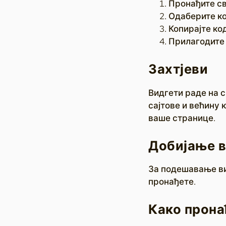
Пронађите сво
Одаберите ко
Копирајте код
Прилагодите
Захтјеви
Видгети раде на с
сајтове и већину 
ваше странице.
Добијање 
За подешавање вид
пронађете.
Како прона