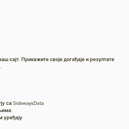
аш сајт. Прикажите своје догађаје и резултате
.
ју са SidewaysData
њима
м уређају