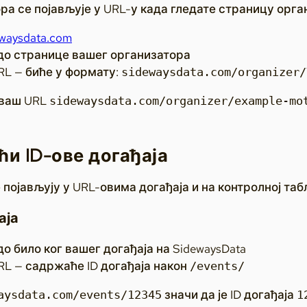
ра се појављује у URL-у када гледате страницу орган
ewaysdata.com
до странице вашег организатора
RL — биће у формату:
sidewaysdata.com/organizer/
 ваш URL
sidewaysdata.com/organizer/example-mo
ћи ID-ове догађаја
е појављују у URL-овима догађаја и на контролној та
аја
о било ког вашег догађаја на SidewaysData
RL — садржаће ID догађаја након
/events/
значи да је ID догађаја
aysdata.com/events/12345
1