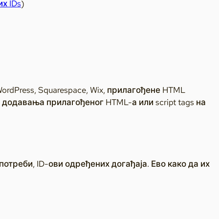
х IDs
)
ordPress, Squarespace, Wix, прилагођене HTML
 додавања прилагођеног HTML-а или script tags на
отреби, ID-ови одређених догађаја. Ево како да их