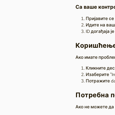
Са ваше контр
Пријавите се 
Идите на ва
ID догађаја 
Коришћење 
Ако имате пробле
Кликните дес
Изаберите "Ins
Потражите da
Потребна 
Ако не можете да 