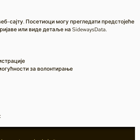
 веб-сајту. Посетиоци могу прегледати предстојеће
ријаве или виде детаље на SidewaysData.
истрације
и могућности за волонтирање
а
: