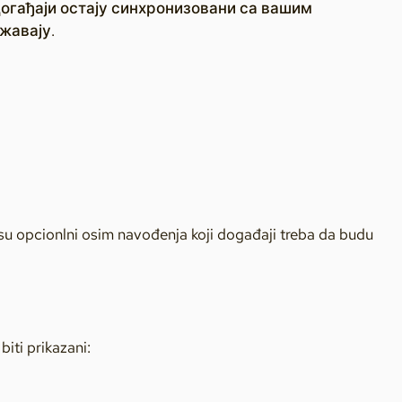
Догађаји остају синхронизовани са вашим
жавају.
i su opcionlni osim navođenja koji događaji treba da budu
biti prikazani: