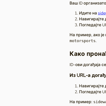
Ваш ID организато
Идите на
sid
Навигирајте 
Погледајте U
На пример, ако је
.
motorsports
Како прона
ID-ови догађаја с
Из URL-а догађ
Навигирајте д
Погледајте U
На пример:
sidew