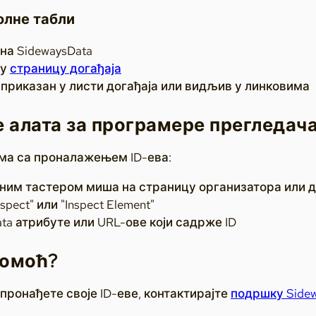
олне табли
на SidewaysData
шу
страницу догађаја
је приказан у листи догађаја или видљив у линковима
алата за програмере прегледач
ма са проналажењем ID-ева:
ним тастером миша на страницу организатора или д
pect" или "Inspect Element"
ta атрибуте или URL-ове који садрже ID
помоћ?
пронађете своје ID-еве, контактирајте
подршку Sidew