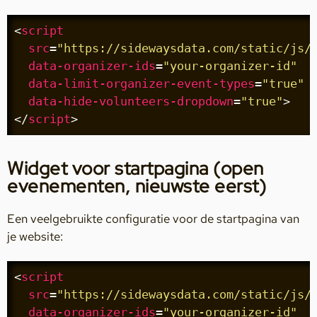
<
script
src
=
"https://sidewaysdata.com/static/js/
data-organizer-ids
=
"your-organizer-id"
data-limit-organizer-event-types
=
"true"
data-hide-volunteers-dropdown
=
"true"
>
</
script
>
Widget voor startpagina (open
evenementen, nieuwste eerst)
Een veelgebruikte configuratie voor de startpagina van
je website:
<
script
src
=
"https://sidewaysdata.com/static/js/
data-organizer-ids
=
"your-organizer-id"