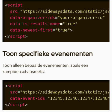
<
script
src
=
"https://sidewaysdata.com/static/js/
data-organizer-ids
=
"your-organizer-id"
data-is-results-mode
=
"true"
data-newest-first
=
"true"
>
</
script
>
Toon specifieke evenementen
Toon alleen bepaalde evenementen, zoals een
kampioenschapsreeks:
<
script
src
=
"https://sidewaysdata.com/static/js/
data-event-ids
=
"12345,12346,12347,12348"
</
script
>