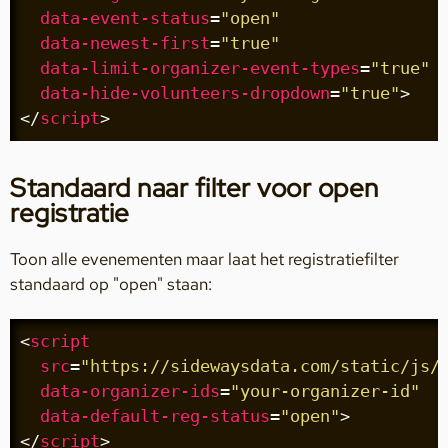
data-event-status
=
"open"
data-newest-first
=
"true"
data-limit-organizer-event-types
=
"true"
data-hide-volunteers-dropdown
=
"true"
>
</
script
>
Standaard naar filter voor open
registratie
Toon alle evenementen maar laat het registratiefilter
standaard op "open" staan:
<
script
src
=
"https://sidewaysdata.com/static/js/
data-organizer-ids
=
"your-organizer-id"
data-default-reg-status
=
"open"
>
</
script
>