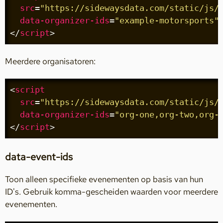
src
=
"https://sidewaysdata.com/static/js/
data-organizer-ids
=
"example-motorsports"
</
script
>
Meerdere organisatoren:
<
script
src
=
"https://sidewaysdata.com/static/js/
data-organizer-ids
=
"org-one,org-two,org-
</
script
>
data-event-ids
Toon alleen specifieke evenementen op basis van hun
ID's. Gebruik komma-gescheiden waarden voor meerdere
evenementen.