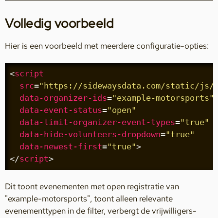
Volledig voorbeeld
Hier is een voorbeeld met meerdere configuratie-opties:
<
script
src
=
"https://sidewaysdata.com/static/js/
data-organizer-ids
=
"example-motorsports"
data-event-status
=
"open"
data-limit-organizer-event-types
=
"true"
data-hide-volunteers-dropdown
=
"true"
data-newest-first
=
"true"
>
</
script
>
Dit toont evenementen met open registratie van
"example-motorsports", toont alleen relevante
evenementtypen in de filter, verbergt de vrijwilligers-