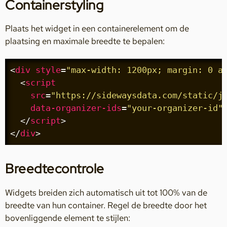
Containerstyling
Plaats het widget in een containerelement om de
plaatsing en maximale breedte te bepalen:
<
div
style
=
"max-width: 1200px; margin: 0 a
<
script
src
=
"https://sidewaysdata.com/static/j
data-organizer-ids
=
"your-organizer-id"
</
script
>
</
div
>
Breedtecontrole
Widgets breiden zich automatisch uit tot 100% van de
breedte van hun container. Regel de breedte door het
bovenliggende element te stijlen: