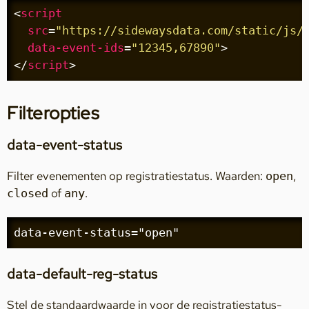
<
script
src
=
"https://sidewaysdata.com/static/js/
data-event-ids
=
"12345,67890"
>
</
script
>
Filteropties
data-event-status
Filter evenementen op registratiestatus. Waarden:
,
open
of
.
closed
any
data-event-status="open"
data-default-reg-status
Stel de standaardwaarde in voor de registratiestatus-