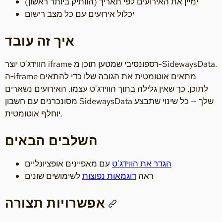
ימיין את האירועים לפי תאריך (הוותיק ביותר ראשון)
יכלול אירועים עם כל מצב רישום
איך זה עובד
הווידג'ט יוצר iframe רספונסיבי שמטען תוכן מ‑SidewaysData.
ה‑iframe מתאים אוטומטית את הגובה שלו כדי להתאים
לתוכן, כך שאין גלילה בתוך הווידג'ט עצמו. האירועים נשארים
מסונכרנים עם חשבון SidewaysData שלך — כל שינוי שתבצע
יוחלף אוטומטית.
השלבים הבאים
הגדר את הווידג'ט
עם מאפיינים אופציונליים
ראה
דוגמאות נפוצות
לשימושים שונים
אפשרויות תצורה