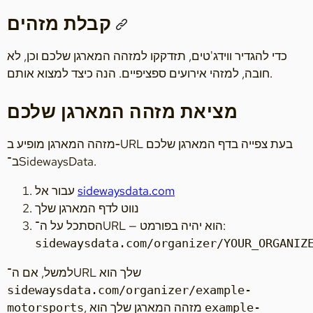
קבלת מזהים
כדי להגדיר ווידג'טים, תזדקקו למזהה המארגן שלכם וכן, לא
חובה, למזהי אירועים ספציפיים. הנה כיצד למצוא אותם.
מציאת מזהה המארגן שלכם
מזהה המארגן מופיע ב‑URL בעת צפייה בדף המארגן שלכם
ב־SidewaysData.
sidewaysdata.com
עבור אל
נווט לדף המארגן שלך
הסתכל על ה־URL — הוא יהיה בפורמט:
sidewaysdata.com/organizer/YOUR_ORGANIZ
למשל, אם ה־URL שלך הוא
sidewaysdata.com/organizer/example-
, מזהה המארגן שלך הוא
motorsports
example-