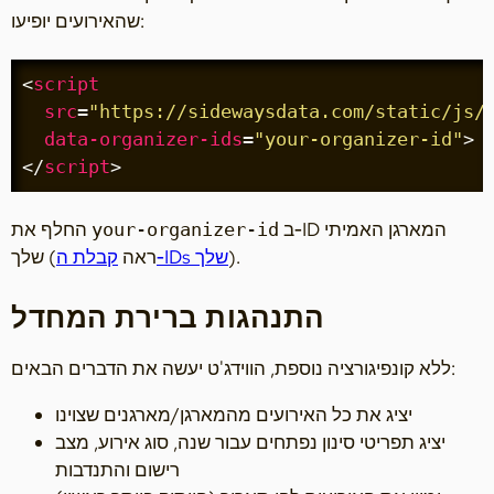
שהאירועים יופיעו:
<
script
src
=
"https://sidewaysdata.com/static/js/
data-organizer-ids
=
"your-organizer-id"
>
</
script
>
ב‑ID המארגן האמיתי
החלף את
your-organizer-id
).
קבלת ה‑IDs שלך
שלך (ראה
התנהגות ברירת המחדל
ללא קונפיגורציה נוספת, הווידג'ט יעשה את הדברים הבאים:
יציג את כל האירועים מהמארגן/מארגנים שצוינו
יציג תפריטי סינון נפתחים עבור שנה, סוג אירוע, מצב
רישום והתנדבות