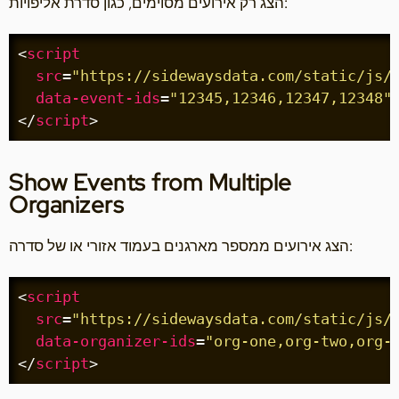
הצג רק אירועים מסוימים, כגון סדרת אליפויות:
<
script
src
=
"https://sidewaysdata.com/static/js/
data-event-ids
=
"12345,12346,12347,12348"
</
script
>
Show Events from Multiple
Organizers
הצג אירועים ממספר מארגנים בעמוד אזורי או של סדרה:
<
script
src
=
"https://sidewaysdata.com/static/js/
data-organizer-ids
=
"org-one,org-two,org-
</
script
>