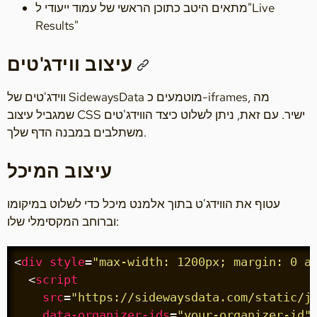
מתאים היטב כתוכן הראשי של עמוד ייעודי ל"Live
Results"
עיצוב ווידג'טים
ווידג'טים של SidewaysData מוטמעים כ-iframes, מה
שמגביל עיצוב CSS ישיר. עם זאת, ניתן לשלוט כיצד הווידג'טים
משתלבים במבנה הדף שלך.
עיצוב המיכל
עטוף את הווידג'ט בתוך אלמנט מיכל כדי לשלוט במיקומו
וברוחב המקסימלי שלו:
<
div
style
=
"max-width: 1200px; margin: 0 a
<
script
src
=
"https://sidewaysdata.com/static/j
data-organizer-ids
=
"your-organizer-id"