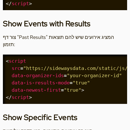
</
script
>
Show Events with Results
צור דף "Past Results" המציג אירועים שיש להם תוצאות
תזמון:
<
script
src
=
"https://sidewaysdata.com/static/js/
data-organizer-ids
=
"your-organizer-id"
data-is-results-mode
=
"true"
data-newest-first
=
"true"
>
</
script
>
Show Specific Events