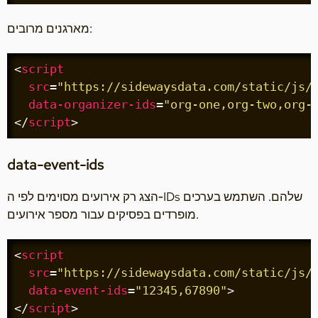
מארגנים מרובים:
<
script
src
=
"https://sidewaysdata.com/static/js/
data-organizer-ids
=
"org-one,org-two,org-
</
script
>
data-event-ids
הצג רק אירועים מסוימים לפי ה‑IDs שלהם. השתמש בערכים
מופרדים בפסיקים עבור מספר אירועים.
<
script
src
=
"https://sidewaysdata.com/static/js/
data-event-ids
=
"12345,67890"
>
</
script
>