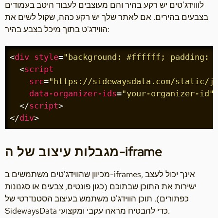
לוווידג'טים יש רקע בהיר והם מעוצבים לעבוד היטב בעמודים
בצבעים בהירים. אם לאתר שלך יש רקע כהה, שקול לשים את
הווידג'ט בתוך מיכל בצבע בהיר:
<
div
style
=
"background: #ffffff; padding: 
<
script
src
=
"https://sidewaysdata.com/static/j
data-organizer-ids
=
"your-organizer-id"
</
script
>
</
div
>
מגבלות עיצוב של ה-iframe
מכיוון שהווידג'טים משתמשים ב-iframes, אינך יכול לעצב
ישירות את התוכן שבתוכם (כגון פונטים, צבעים או סגנונות
כפתורים). תוכן הווידג'ט משתמש בעיצוב הסטנדרטי של
SidewaysData כדי להבטיח מראה עקבי ומקצועי.