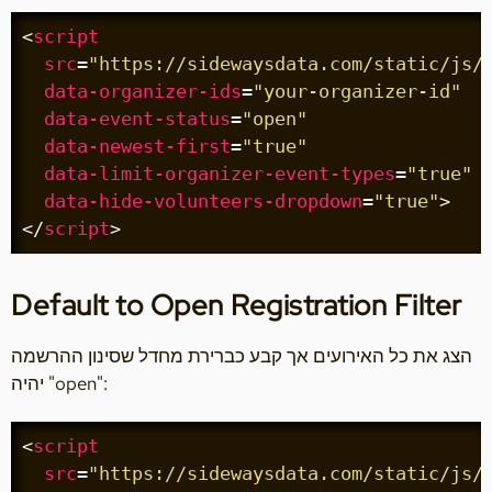
<
script
src
=
"https://sidewaysdata.com/static/js/
data-organizer-ids
=
"your-organizer-id"
data-event-status
=
"open"
data-newest-first
=
"true"
data-limit-organizer-event-types
=
"true"
data-hide-volunteers-dropdown
=
"true"
>
</
script
>
Default to Open Registration Filter
הצג את כל האירועים אך קבע כברירת מחדל שסינון ההרשמה
יהיה "open":
<
script
src
=
"https://sidewaysdata.com/static/js/