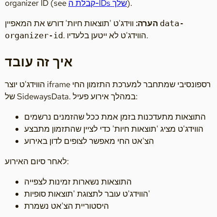
).
קבלת ה‑IDs שלך
organizer ID (see
ווידג'ט 'תוצאות חיות' דורש את המאפיין
הערה:
data-
. הווידג'ט לא ייטען בלעדיו.
organizer-id
איך זה עובד
הווידג'ט יוצר iframe רספונסיבי שמתחבר למערכת התזמון החי
של SidewaysData. במהלך אירוע פעיל:
התוצאות מתעדכנות בזמן אמת ככל שהזמנים נרשמים
הווידג'ט מציג 'תוצאות חיות' כדי לציין שהתזמון מתבצע
הצ'אט החי מאפשר לצופים לדון באירוע
לאחר סיום האירוע:
התוצאות נשארות זמינות לצפייה
הווידג'ט עובר לתצוגת 'תוצאות סופיות'
היסטוריית הצ'אט נשמרת