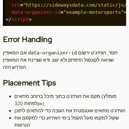
src
=
"https://sidewaysdata.com/static/js/
data-organizer-id
=
"example-motorsports"
>
</
script
>
Error Handling
חסר, הווידג'ט ירשום
אם המאפיין
data-organizer-id
שגיאה לקונסול הדפדפן ולא יוצג. ודא שציינת את המאפיין
הנדרש הזה.
Placement Tips
מקם את הווידג'ט בתוך מיכל ברוחב מתאים (מומלץ
לפחות 320px)
הווידג'ט מתאים אוטומטית את הגובה כדי להתאים לתוכן
שקול למקמו מעל הקפל בימי האירוע כדי למקסם את
הנראות