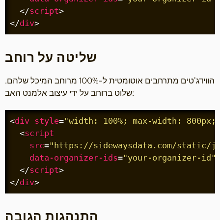
</
script
>
</
div
>
שליטה על רוחב
הווידג'טים מתרחבים אוטומטית ל-100% מרוחב המיכל שלהם.
שלוט ברוחב על ידי עיצוב אלמנט האב:
<
div
style
=
"width: 100%; max-width: 800px;
<
script
src
=
"https://sidewaysdata.com/static/j
data-organizer-ids
=
"your-organizer-id"
</
script
>
</
div
>
התנהגות הגובה