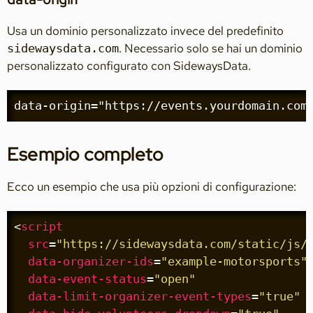
Usa un dominio personalizzato invece del predefinito
. Necessario solo se hai un dominio
sidewaysdata.com
personalizzato configurato con SidewaysData.
data-origin="https://events.yourdomain.com
Esempio completo
Ecco un esempio che usa più opzioni di configurazione:
<
script
src
=
"https://sidewaysdata.com/static/js/
data-organizer-ids
=
"example-motorsports"
data-event-status
=
"open"
data-limit-organizer-event-types
=
"true"