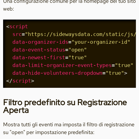
Una configurazione comune per la homepage del tuo sito
web:
<
script
src
=
"https://sidewaysdata.com/static/js/
data-organizer-ids
=
"your-organizer-id"
data-event-status
=
"open"
data-newest-first
=
"true"
data-limit-organizer-event-types
=
"true"
data-hide-volunteers-dropdown
=
"true"
>
</
script
>
Filtro predefinito su Registrazione
Aperta
Mostra tutti gli eventi ma imposta il filtro di registrazione
su "open" per impostazione predefinita: