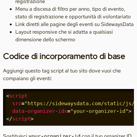
registrazione
Menu a discesa di filtro per anno, tipo di evento,
stato di registrazione e opportunità di volontariato
Link diretti alle pagine degli eventi su SidewaysData
Layout responsive che si adatta a qualsiasi
dimensione dello schermo
Codice di incorporamento di base
Aggiungi questo tag script al tuo sito dove vuoi che
compaiano gli eventi:
<
script
src
=
"https://sidewaysdata.com/static/js/
data-organizer-ids
=
"your-organizer-id"
>
</
script
>
Sostituisci
con il tuo organizer ID
your-organizer-id