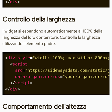
</
div
>
Controllo della larghezza
I widget si espandono automaticamente al 100% della
larghezza del loro contenitore. Controlla la larghezza
stilizzando l'elemento padre:
<
div
style
=
"width: 100%; max-width: 800px;
<
script
src
=
"https://sidewaysdata.com/static/j
data-organizer-ids
=
"your-organizer-id"
</
script
>
</
div
>
Comportamento dell'altezza