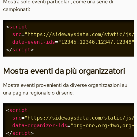
Mostra solo eventi particolari, come una serie di
campionati:
<
script
src
=
"https://sidewaysdata.com/static/js/
data-event-ids
=
"12345,12346,12347,12348"
</
script
>
Mostra eventi da più organizzatori
Mostra eventi provenienti da diverse organizzazioni su
una pagina regionale o di serie:
<
script
src
=
"https://sidewaysdata.com/static/js/
data-organizer-ids
=
"org-one,org-two,org-
</
script
>