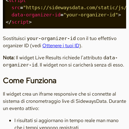
<
script
src
=
"https://sidewaysdata.com/static/js/
data-organizer-id
=
"your-organizer-id"
>
</
script
>
Sostituisci
con il tuo effettivo
your-organizer-id
organizer ID (vedi
Ottenere i tuoi ID
).
Nota:
Il widget Live Results richiede l'attributo
data-
. Il widget non si caricherà senza di esso.
organizer-id
Come Funziona
Il widget crea un iframe responsive che si connette al
sistema di cronometraggio live di SidewaysData. Durante
un evento attivo:
I risultati si aggiornano in tempo reale man mano
che i tempi vengono registrati