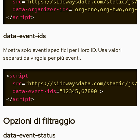
src
=
"https://sidewaysdata.com/static/js/
data-organizer-ids
=
"org-one,org-two,org-
</
script
>
data-event-ids
Mostra solo eventi specifici per i loro ID. Usa valori
separati da virgola per più eventi.
<
script
src
=
"https://sidewaysdata.com/static/js/
data-event-ids
=
"12345,67890"
>
</
script
>
Opzioni di filtraggio
data-event-status