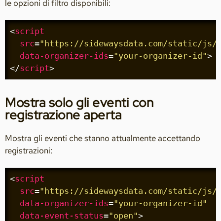
le opzioni di filtro disponibili:
<
script
src
=
"https://sidewaysdata.com/static/js/
data-organizer-ids
=
"your-organizer-id"
>
</
script
>
Mostra solo gli eventi con
registrazione aperta
Mostra gli eventi che stanno attualmente accettando
registrazioni:
<
script
src
=
"https://sidewaysdata.com/static/js/
data-organizer-ids
=
"your-organizer-id"
data-event-status
=
"open"
>