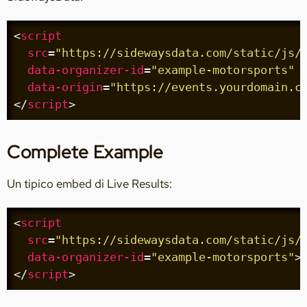
<
script
src
=
"https://sidewaysdata.com/static/js/
data-organizer-id
=
"example-motorsports"
data-origin
=
"https://events.yourdomain.c
</
script
>
Complete Example
Un tipico embed di Live Results:
<
script
src
=
"https://sidewaysdata.com/static/js/
data-organizer-id
=
"example-motorsports"
>
</
script
>