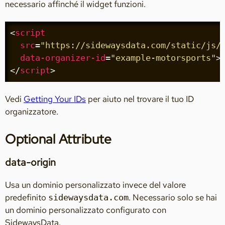
necessario affinché il widget funzioni.
<
script
src
=
"https://sidewaysdata.com/static/js/
data-organizer-id
=
"example-motorsports"
>
</
script
>
Vedi
Getting Your IDs
per aiuto nel trovare il tuo ID
organizzatore.
Optional Attribute
data-origin
Usa un dominio personalizzato invece del valore
predefinito
. Necessario solo se hai
sidewaysdata.com
un dominio personalizzato configurato con
SidewaysData.