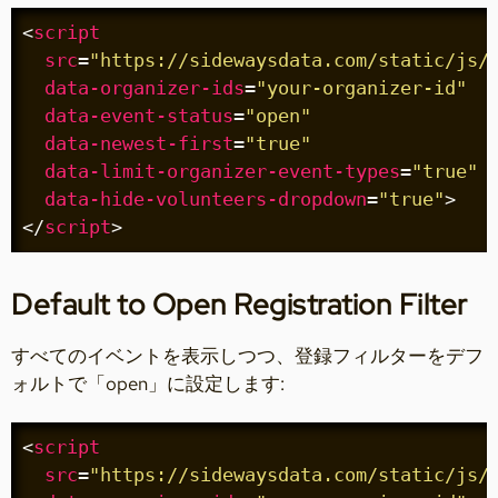
<
script
src
=
"https://sidewaysdata.com/static/js/
data-organizer-ids
=
"your-organizer-id"
data-event-status
=
"open"
data-newest-first
=
"true"
data-limit-organizer-event-types
=
"true"
data-hide-volunteers-dropdown
=
"true"
>
</
script
>
Default to Open Registration Filter
すべてのイベントを表示しつつ、登録フィルターをデフ
ォルトで「open」に設定します:
<
script
src
=
"https://sidewaysdata.com/static/js/