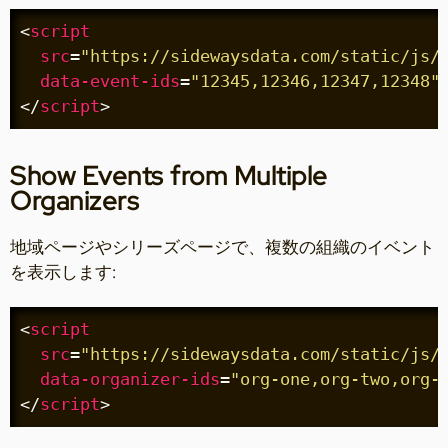
<
script
src
=
"https://sidewaysdata.com/static/js/
data-event-ids
=
"12345,12346,12347,12348"
</
script
>
Show Events from Multiple
Organizers
地域ページやシリーズページで、複数の組織のイベント
を表示します:
<
script
src
=
"https://sidewaysdata.com/static/js/
data-organizer-ids
=
"org-one,org-two,org-
</
script
>