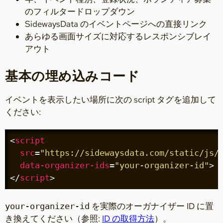
のフィルタードロップダウン
SidewaysData のイベントページへの直接リンク
あらゆる画面サイズに対応するレスポンシブレイ
アウト
基本の埋め込みコード
イベントを表示したい場所に次の script タグを追加して
ください:
<
script
src
=
"https://sidewaysdata.com/static/js/
data-organizer-ids
=
"your-organizer-id"
>
</
script
>
を実際のオーガナイザー ID に置
your-organizer-id
き換えてください（参照:
ID の取得方法
）。