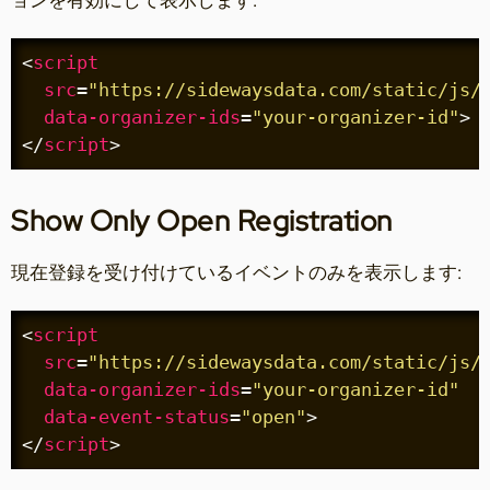
ョンを有効にして表示します:
<
script
src
=
"https://sidewaysdata.com/static/js/
data-organizer-ids
=
"your-organizer-id"
>
</
script
>
Show Only Open Registration
現在登録を受け付けているイベントのみを表示します:
<
script
src
=
"https://sidewaysdata.com/static/js/
data-organizer-ids
=
"your-organizer-id"
data-event-status
=
"open"
>
</
script
>