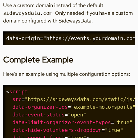
Use a custom domain instead of the default
. Only needed if you have a custom
sidewaysdata.com
domain configured with SidewaysData.
data-origin="https://events.yourdomain.com
Complete Example
Here's an example using multiple configuration options:
<
script
src
=
"https://sidewaysdata.com/static/js/
data-organizer-ids
=
"example-motorsports"
data-event-status
=
"open"
data-limit-organizer-event-types
=
"true"
data-hide-volunteers-dropdown
=
"true"
data-newest-first
=
"true"
>