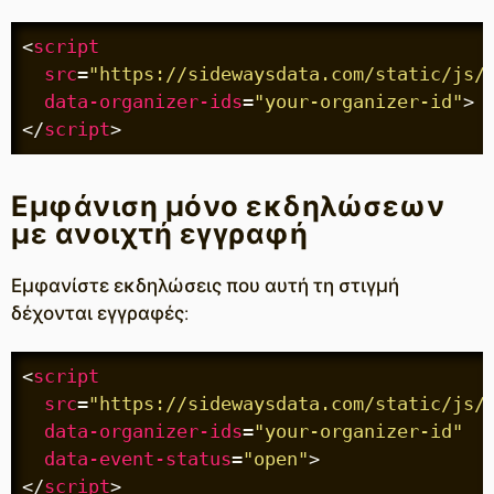
<
script
src
=
"https://sidewaysdata.com/static/js/
data-organizer-ids
=
"your-organizer-id"
>
</
script
>
Εμφάνιση μόνο εκδηλώσεων
με ανοιχτή εγγραφή
Εμφανίστε εκδηλώσεις που αυτή τη στιγμή
δέχονται εγγραφές:
<
script
src
=
"https://sidewaysdata.com/static/js/
data-organizer-ids
=
"your-organizer-id"
data-event-status
=
"open"
>
</
script
>