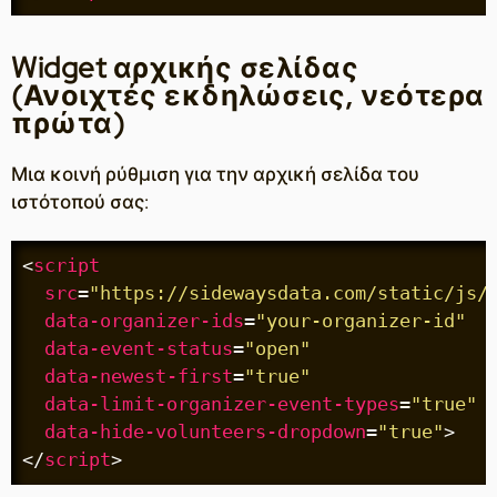
Widget αρχικής σελίδας
(Ανοιχτές εκδηλώσεις, νεότερα
πρώτα)
Μια κοινή ρύθμιση για την αρχική σελίδα του
ιστότοπού σας:
<
script
src
=
"https://sidewaysdata.com/static/js/
data-organizer-ids
=
"your-organizer-id"
data-event-status
=
"open"
data-newest-first
=
"true"
data-limit-organizer-event-types
=
"true"
data-hide-volunteers-dropdown
=
"true"
>
</
script
>