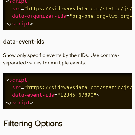
<
script
src
=
"https://sidewaysdata.com/static/js/
data-organizer-ids
=
"org-one,org-two,org-
</
script
>
data-event-ids
Show only specific events by their IDs. Use comma-
separated values for multiple events.
<
script
src
=
"https://sidewaysdata.com/static/js/
data-event-ids
=
"12345,67890"
>
</
script
>
Filtering Options