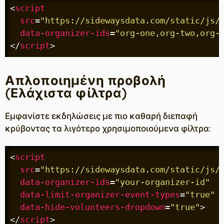
<
script
src
=
"https://sidewaysdata.com/static/js/
data-organizer-ids
=
"org-one,org-two,org-
</
script
>
Απλοποιημένη προβολή
(Ελάχιστα φίλτρα)
Εμφανίστε εκδηλώσεις με πιο καθαρή διεπαφή
κρύβοντας τα λιγότερο χρησιμοποιούμενα φίλτρα:
<
script
src
=
"https://sidewaysdata.com/static/js/
data-organizer-ids
=
"your-organizer-id"
data-limit-organizer-event-types
=
"true"
data-hide-volunteers-dropdown
=
"true"
>
</
script
>