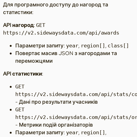
Для програмного доступу до нагород та
статистики:
API нагород
:
GET
https://v2.sidewaysdata.com/api/awards
Параметри запиту:
,
,
year
region[]
class[]
Повертає масив JSON з нагородами та
переможцями
API статистики
:
GET
https://v2.sidewaysdata.com/api/stats/c
- Дані про результати учасників
GET
https://v2.sidewaysdata.com/api/stats/o
- Метрики подій організаторів
Параметри запиту:
,
,
year
region[]