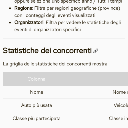
oppure seleziona uno specifico anno / Tutti i tempi
Regione
: Filtra per regioni geografiche (province)
con i conteggi degli eventi visualizzati
Organizzatori
: Filtra per vedere le statistiche degli
eventi di organizzatori specifici
Statistiche dei concorrenti
La griglia delle statistiche dei concorrenti mostra:
Colonna
Nome
Nome d
Auto più usata
Veicol
Classe più partecipata
Classe i