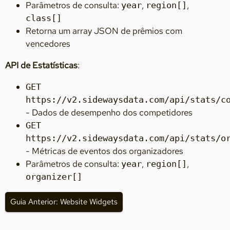
Parâmetros de consulta:
,
,
year
region[]
class[]
Retorna um array JSON de prêmios com
vencedores
API de Estatísticas
:
GET
https://v2.sidewaysdata.com/api/stats/c
- Dados de desempenho dos competidores
GET
https://v2.sidewaysdata.com/api/stats/o
- Métricas de eventos dos organizadores
Parâmetros de consulta:
,
,
year
region[]
organizer[]
Guia Anterior: Website Widgets