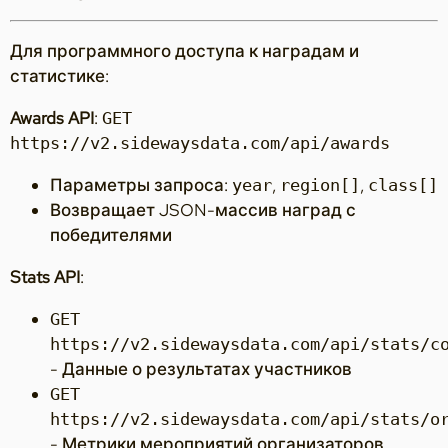
Для программного доступа к наградам и
статистике:
Awards API
:
GET
https://v2.sidewaysdata.com/api/awards
Параметры запроса:
,
,
year
region[]
class[]
Возвращает JSON-массив наград с
победителями
Stats API
:
GET
https://v2.sidewaysdata.com/api/stats/c
- Данные о результатах участников
GET
https://v2.sidewaysdata.com/api/stats/o
- Метрики мероприятий организаторов