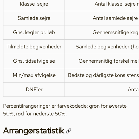
Klasse-sejre
Antal klasse-sejre
Samlede sejre
Antal samlede sejre
Gns. kegler pr. løb
Gennemsnitlige keg
Tilmeldte begivenheder
Samlede begivenheder (hol
Gns. tidsafvigelse
Gennemsnitlig forskel me
Min/max afvigelse
Bedste og dårligste konsistens
DNF'er
Anta
Percentilrangeringer er farvekodede: grøn for øverste
50%, rød for nederste 50%.
Arrangørstatistik